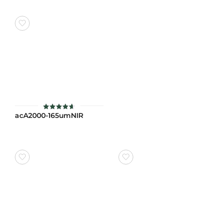
acA2000-165umNIR
ให้คะแนน
4.6
ตั้งแต่ 1-
5 คะแนน