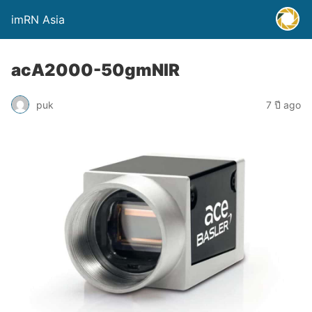
imRN Asia
acA2000-50gmNIR
puk
7 ปี ago