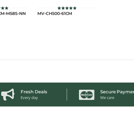
CM-M58S-NN
MV-CH500-61CM
ะแนน
ให้คะแนน
00
5
่ 1-5
ตั้งแต่ 1-5
แนน
คะแนน
Fresh Deals
Secure Payme
Every day
We care