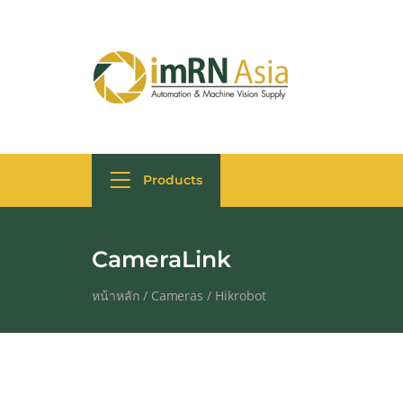
Products
CameraLink
หน้าหลัก
/
Cameras
/
Hikrobot