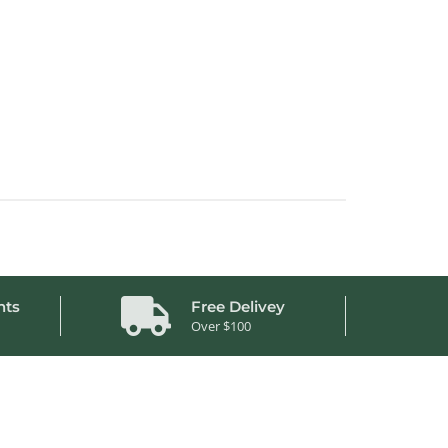
nts
Free Delivey
Over $100