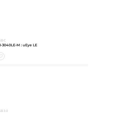
SB-C
I-3040LE-M : uEye LE
SB 3.0