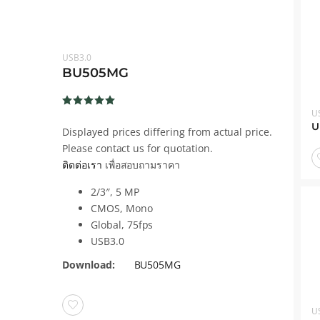
USB3.0
BU505MG
U
ให้คะแนน
5.1
ตั้งแต่
U
Displayed prices differing from actual price.
1-5
คะแนน
Please contact us for quotation.
ist
ติดต่อเรา
เพื่อสอบถามราคา
2/3″, 5 MP
CMOS, Mono
Global, 75fps
USB3.0
Download:
BU505MG
U