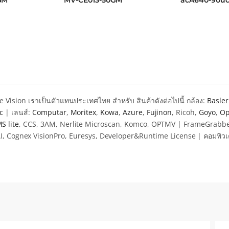
GM
MV-CE013-50GM
acA640-90u
ะแนน
ให้
ให้
9
คะแนน
4
่ 1-5
4.52
ตั้ง
นน
ตั้งแต่ 1-
5 ค
5 คะแนน
ine Vision เราเป็นตัวแทนประเทศไทย สำหรับ สินค้าดังต่อไปนี้
กล้อง:
Basle
c
|
เลนส์:
Computar
,
Moritex
,
Kowa
,
Azure
,
Fujinon
, Ricoh,
Goyo
,
Op
S lite
, CCS, 3AM, Nerlite Microscan, Komco, OPTMV |
FrameGrabber 
BAI, Cognex VisionPro, Euresys, Developer&Runtime License |
คอมพิวเ