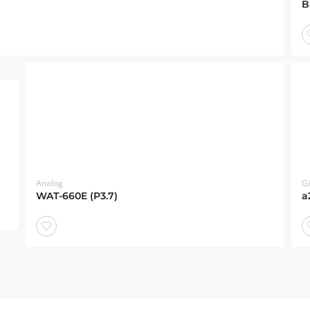
B
ist
Analog
G
WAT-660E (P3.7)
a
ist