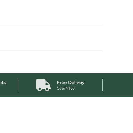
nts
Free Delivey
Over $100