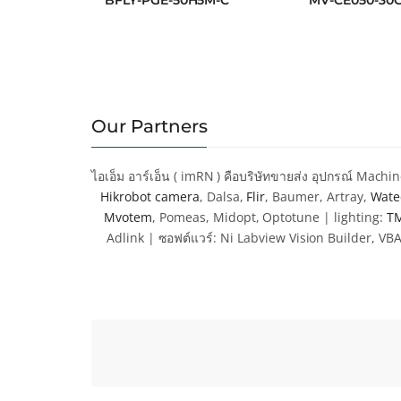
BFLY-PGE-50H5M-C
MV-CE050-30
ให้คะแนน
ให้ค
4.9
4.
ตั้งแต่ 1-5
ตั้งแต
คะแนน
คะแ
Our Partners
ไอเอ็ม อาร์เอ็น ( imRN ) คือบริษัทขายส่ง อุปกรณ์ Mach
Hikrobot camera
, Dalsa,
Flir
, Baumer, Artray,
Wate
Mvotem
, Pomeas, Midopt, Optotune |
lighting:
TM
Adlink |
ซอฟต์แวร์: Ni Labview Vision Builder, V