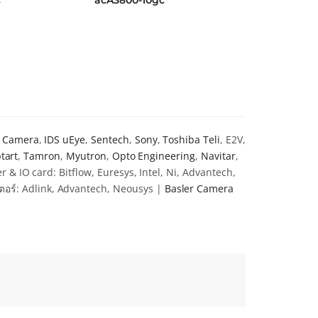
c
acA3800-10gc
คะแนน
ให้คะแนน
.6
4.6
แต่ 1-
ตั้งแต่ 1-
ะแนน
5 คะแนน
r Camera
,
IDS uEye
,
Sentech
,
Sony
,
Toshiba Teli
, E2V,
tart
,
Tamron
,
Myutron
,
Opto Engineering
,
Navitar
,
& IO card: Bitflow, Euresys, Intel, Ni, Advantech,
ตอร์: Adlink, Advantech, Neousys |
Basler Camera