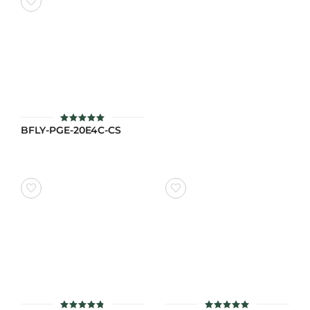
BFLY-PGE-20E4C-CS
ให้คะแนน
4.9
ตั้งแต่ 1-5
คะแนน