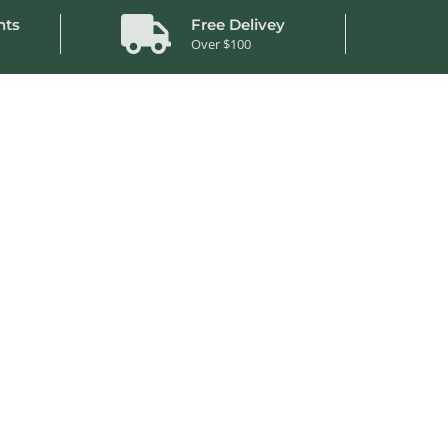
nts
Free Delivey
Over $100