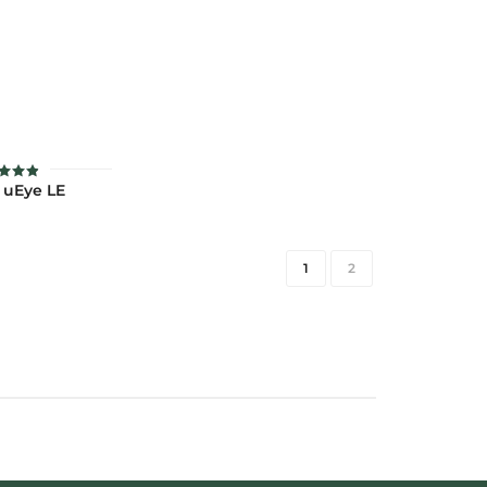
: uEye LE
คะแนน
4.9
แต่ 1-5
แนน
1
2