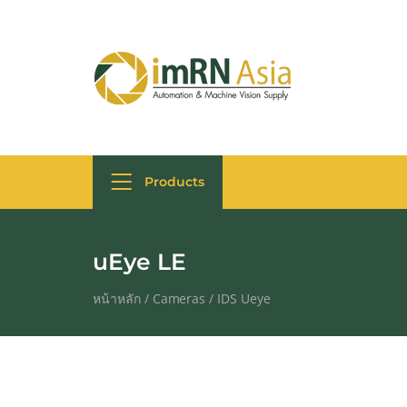
Products
uEye LE
หน้าหลัก
/
Cameras
/
IDS Ueye