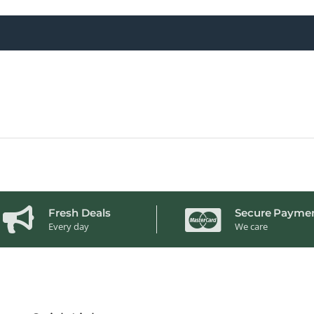
Fresh Deals
Secure Payme
Every day
We care