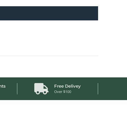
nts
Free Delivey
Over $100