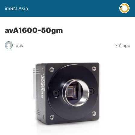
imRN Asia
avA1600-50gm
puk
7 ปี ago