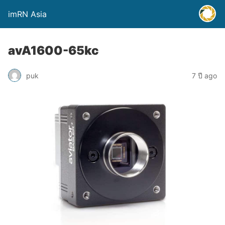
imRN Asia
avA1600-65kc
puk
7 ปี ago