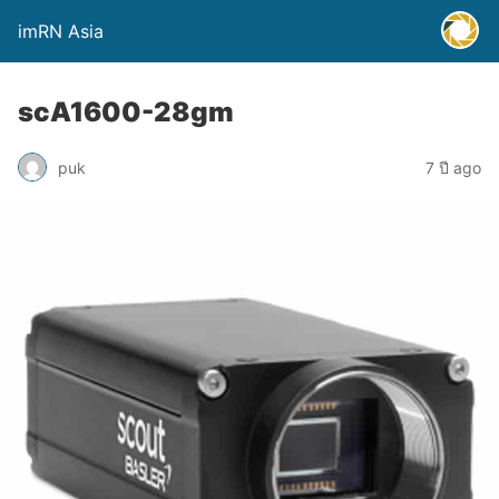
imRN Asia
scA1600-28gm
puk
7 ปี ago