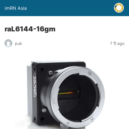
imRN Asia
raL6144-16gm
puk
7 ปี ago