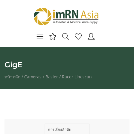
GigE
หน้าหลัก
/
Cameras
/
Basler
/
Racer Linescan