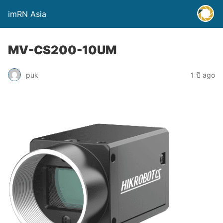
imRN Asia
MV-CS200-10UM
puk
1 ปี ago