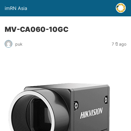
imRN Asia
MV-CA060-10GC
puk
7 ปี ago