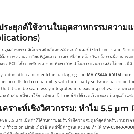
ประยุกต์ใช้งานในอุตสาหกรรมความแม
lications)
วนอุตสาหกรรมอิเล็กทรอนิกส์และเซมิคอนดักเตอร์ (Electronics and Se
ีต้องการความละเอียดที่สูงและความเร็วที่สอดคล้องกัน กล้องรุ่นนี้สามา
งจร PCB ได้อย่างชัดเจน ช่วยเพิ่มค่า Yield ในกระบวนการผลิตได้อย่างมีน
ory automation and medicine packaging, the
MV-CS040-A0UM
excels
spection. Its full compatibility with third-party software based on
 that it can be seamlessly integrated into existing software envir
ระดับสากลนี้ช่วยให้การพัฒนาโปรเจกต์ทำได้รวดเร็วและลดต้นทุนด้านซอ
เคราะห์เชิงวิศวกรรม: ทำไม 5.5 μm 
ซล 5.5 μm เป็นค่าที่ได้รับการยอมรับว่ามีความสมดุลที่สุดสำหรับงานมาต
Diffraction Limit เมื่อใช้เลนส์ที่มีค่ารูรับแสงแคบ ทำให้
MV-CS040-A0
) ได้ดีกว่ากล้องที่มีความละเอียดสูงแต่พิกเซลขนาดเล็ก