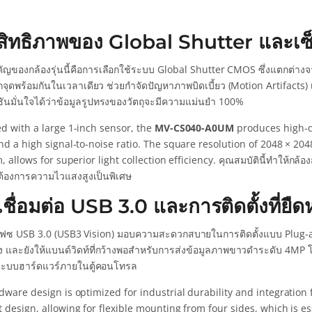
ิทธิภาพของ Global Shutter และเซ็นเ
คัญของกล้องรุ่นนี้คือการเลือกใช้ระบบ Global Shutter CMOS ซึ่งแตกต่า
กจุดพร้อมกันในเวลาเดียว ช่วยกำจัดปัญหาภาพบิดเบี้ยว (Motion Artifacts) เมื่
ชันมั่นใจได้ว่าข้อมูลรูปทรงของวัตถุจะมีความแม่นยำ 100%
d with a large 1-inch sensor, the
MV-CS040-A0UM
produces high-q
d a high signal-to-noise ratio. The square resolution of 2048 × 204
, allows for superior light collection efficiency. คุณสมบัตินี้ทำให้กล้
อต้องการความไวแสงสูงเป็นพิเศษ
ชื่อมต่อ USB 3.0 และการติดตั้งที่ยืดห
์เฟซ USB 3.0 (USB3 Vision) มอบความสะดวกสบายในการติดตั้งแบบ Plug-a
 และยังให้แบนด์วิดท์ที่กว้างพอสำหรับการส่งข้อมูลภาพขาวดำระดับ 4M
ะบบฮาร์ดแวร์ภายในตู้คอนโทรล
ware design is optimized for industrial durability and integration 
design, allowing for flexible mounting from four sides, which is es