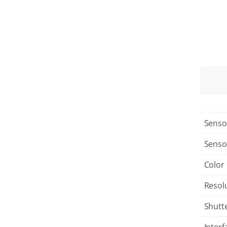
Senso
Senso
Color
Resol
Shutt