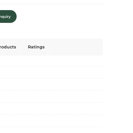
nquiry
roducts
Ratings