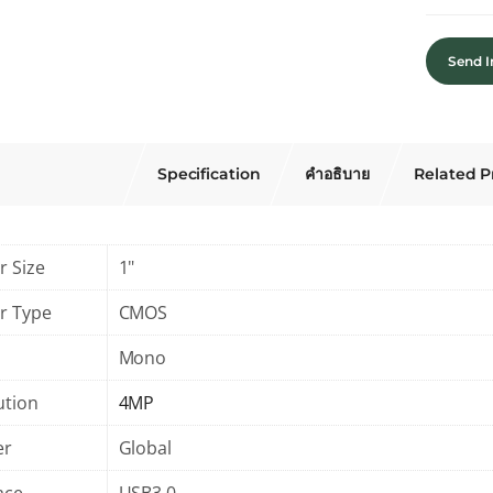
Send I
Specification
คำอธิบาย
Related P
r Size
1"
r Type
CMOS
Mono
ution
4MP
er
Global