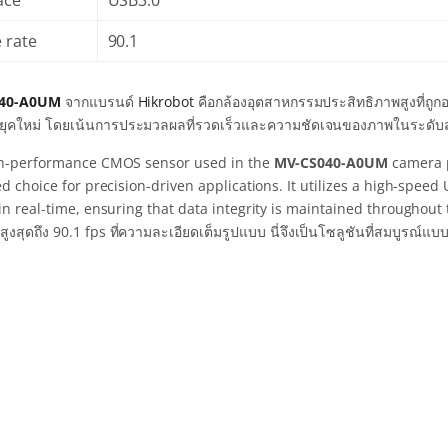
ace
USB3.0
 rate
90.1
40-A0UM
จากแบรนด์
Hikrobot
คือกล้องอุตสาหกรรมประสิทธิภาพสูงที่ถ
ติยุคใหม่ โดยเน้นการประมวลผลที่รวดเร็วและความชัดเจนของภาพในระดับสูง
h-performance CMOS sensor used in the
MV-CS040-A0UM
camera p
d choice for precision-driven applications. It utilizes a high-spee
in real-time, ensuring that data integrity is maintained througho
ูงสุดถึง 90.1 fps ที่ความละเอียดเต็มรูปแบบ นี่จึงเป็นโซลูชันที่สมบูรณ์แ