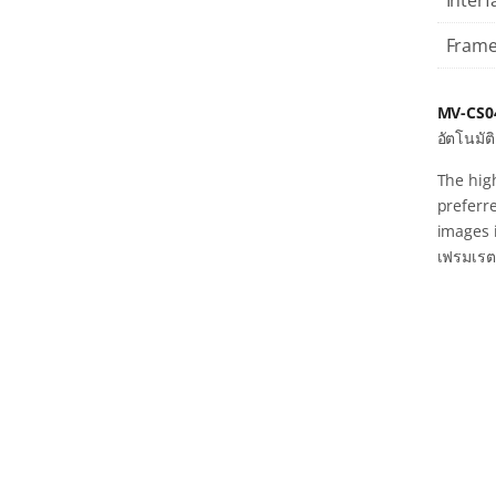
Interf
Frame
MV-CS0
อัตโนมั
The hig
preferre
images 
เฟรมเรตส