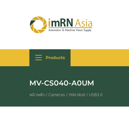
Products
MV-CS040-A0UM
หน้าหลัก
/
Cameras
/
Hikrobot
/
USB3.0