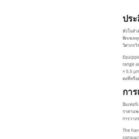
ประส
หัวใจสำ
พิกเซลทุ
วิศวกรวิ
Equippe
range an
× 5.5 μm
คงที่หรื
การเ
อินเทอร
ราคาแพง
การวางร
The hard
compact 