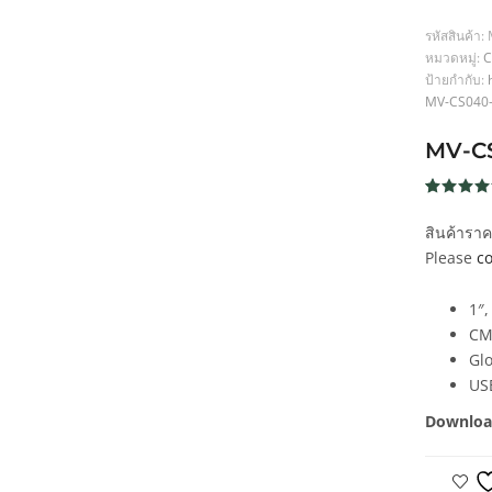
รหัสสินค้า:
หมวดหมู่:
C
ป้ายกำกับ:
MV-CS040
MV-C
ให้คะแน
1
5.00
จา
สินค้ารา
5 คะแน
เต็มบน
Please
co
การให้
คะแนน
ของลูกค้
1″
CM
Glo
US
Downloa