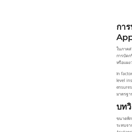
การ
App
ในภาคส่
การบัดกร
หรือแผงว
In fact
level in
ensures
มาตรฐาน
บทวิ
ขนาดพิกเ
ระทบจาก 
Acutance