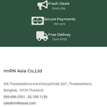
Fresh Deals
Every day
Secure Payments
We care
Free Delivey
Over $100
imRN Asia Co.,Ltd
9/8 Thawiwattana-Kanchanaphisek 20/1, Thawiwattana,
Bangkok, 10170 Thailand.
093-696-2551
,
02-100-1126
sale@imRNasia.com