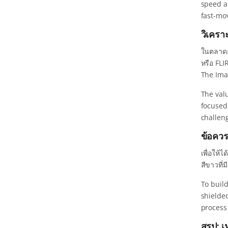
speed a
fast-mo
วิเครา
ในตลาดกล
หรือ FLI
The Ima
The valu
focused 
challeng
ข้อคว
เพื่อให้ไ
สีขาวที่
To buil
shielde
process
สรุป: 