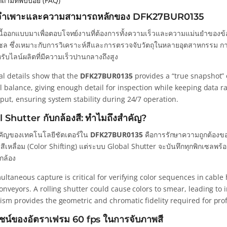
ถามที่พบบ่อย (FAQ)
ลจำเพาะและความสามารถหลักของ DFK27BUR0135
นนี้ออกแบบมาเพื่อตอบโจทย์งานที่ต้องการทั้งความเร็วและความแม่นยำของข้อ
ซล ซึ่งเหมาะกับการวิเคราะห์สีและการตรวจจับวัตถุในหลายอุตสาหกรรม การท
หรับไลน์ผลิตที่มีความเร็วปานกลางถึงสูง
al details show that the
DFK27BUR0135
provides a “true snapshot” 
al balance, giving enough detail for inspection while keeping data
put, ensuring system stability during 24/7 operation.
 Shutter กับกล้องสี: ทำไมถึงสำคัญ?
ัญของเทคโนโลยีชัตเตอร์ใน
DFK27BUR0135
คือการรักษาความถูกต้องของ
ดสีเหลื่อม (Color Shifting) แต่ระบบ Global Shutter จะบันทึกทุกพิกเซลพร้อมก
กล้อง
ultaneous capture is critical for verifying color sequences in cable
nveyors. A rolling shutter could cause colors to smear, leading to 
sm provides the geometric and chromatic fidelity required for pro
ชน์ของอัตราเฟรม 60 fps ในการจับภาพสี