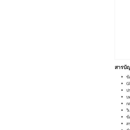
สารบั
ข
Gl
ป
บ
ก
วิ
ข
สร