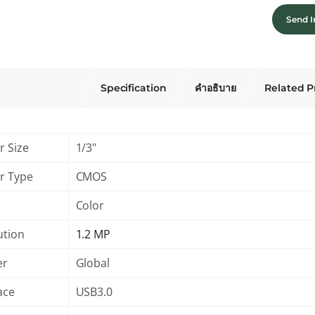
Send I
Specification
คำอธิบาย
Related P
r Size
1/3"
r Type
CMOS
Color
ution
1.2 MP
er
Global
ace
USB3.0