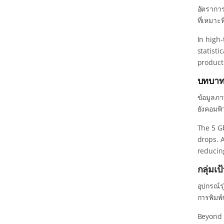
อัตราการ
ที่เหมาะ
In high
statisti
producti
บทบาท
ข้อมูลภา
ยังคอมพิ
The 5 G
drops. A
reducin
กลุ่มเ
อุปกรณ์
การพิมพ
Beyond 