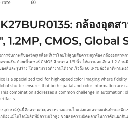
 rate
60
K27BUR0135: กล้องอุตสาห
3″, 1.2MP, CMOS, Global 
การจับภาพสีของวัตถุเคลื่อนที่เร็วโดยไม่สูญเสียความถูกต้อง กล้องอุตสาหก
ี่ครบครัน ด้วยเซ็นเซอร์ CMOS สี ขนาด 1/3 นิ้ว ให้ความละเอียด 1.2 ล้าน
ของสีและรูปร่าง โดยสามารถทำงานได้รวดเร็วถึง 60 เฟรมต่อวินาทีผ่านพอร
ce is a specialized tool for high-speed color imaging where fidelity
global shutter ensures that both spatial and color information are 
 This combination addresses a common challenge in automation: obt
rtifacts.
ของอุปกรณ์รุ่นนี้คือความสมดุลระหว่างความไวแสงและความแม่นยำของพิกเ
ถูกต้องแม้ในไลน์ผลิตที่มีความเร็วสูง ช่วยลดความผิดพลาดในการคัดแยกสินค