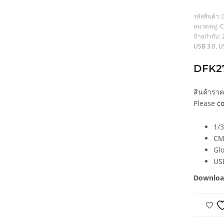
รหัสสินค้า:
หมวดหมู่:
C
ป้ายกำกับ:
USB 3.0
,
U
DFK2
สินค้ารา
Please
co
1/3
CM
Glo
US
Downloa