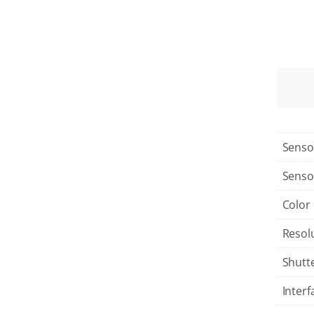
Senso
Senso
Color
Resol
Shutt
Interf