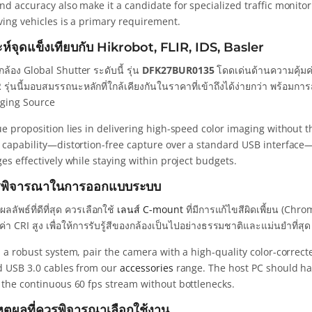
nd accuracy also make it a candidate for specialized traffic monito
ving vehicles is a primary requirement.
ะห์จุดแข็งเทียบกับ Hikrobot, FLIR, IDS, Basler
้อง Global Shutter ระดับนี้ รุ่น
DFK27BUR0135
โดดเด่นด้านความคุ้มค่
R รุ่นนี้มอบสมรรถนะหลักที่ใกล้เคียงกันในราคาที่เข้าถึงได้ง่ายกว่า พร้อม
ging Source
e proposition lies in delivering high-speed color imaging without t
capability—distortion-free capture over a standard USB interface—is
es effectively while staying within project budgets.
รพิจารณาในการออกแบบระบบ
ด้ผลลัพธ์ที่ดีที่สุด ควรเลือกใช้
เลนส์ C-mount
ที่มีการแก้ไขสีผิดเพี้ยน (Ch
มีค่า CRI สูง เพื่อให้การรับรู้สีของกล้องเป็นไปอย่างธรรมชาติและแม่นยำที่สุด
d a robust system, pair the camera with a high-quality color-correc
d USB 3.0 cables from our
accessories
range. The host PC should ha
 the continuous 60 fps stream without bottlenecks.
เหตุผลที่ควรพิจารณาเลือกใช้งาน