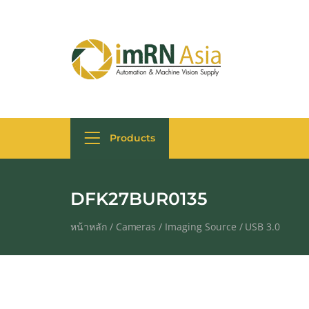
Products
DFK27BUR0135
หน้าหลัก
/
Cameras
/
Imaging Source
/
USB 3.0