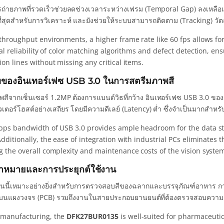
ถ่ายภาพที่รวดเร็วช่วยลดช่วงเวลาระหว่างเฟรม (Temporal Gap) ลงเหลือเพียง 
ที่สุดสำหรับการวิเคราะห์ และยังช่วยให้ระบบสามารถติดตาม (Tracking) วัตถุที่
-throughput environments, a higher frame rate like 60 fps allows f
cal reliability of color matching algorithms and defect detection, e
on lines without missing any critical items.
ของอินเทอร์เฟซ USB 3.0 ในการสตรีมภาพสี
พสีจากเซ็นเซอร์ 1.2MP ต้องการแบนด์วิธที่กว้าง อินเทอร์เฟซ USB 3.0 ขอ
วเตอร์โฮสต์อย่างเสถียร โดยมีความดีเลย์ (Latency) ต่ำ ซึ่งจำเป็นมากสำ
bps bandwidth of USB 3.0 provides ample headroom for the data st
dditionally, the ease of integration with industrial PCs eliminates
g the overall complexity and maintenance costs of the vision syste
ป้าหมายและการประยุกต์ใช้งาน
รุ่นนี้เหมาะอย่างยิ่งสำหรับการตรวจสอบสีของฉลากและบรรจุภัณฑ์อาหา
์บนแผงวงจร (PCB) รวมถึงงานในสายประกอบยานยนต์ที่ต้องตรวจสอบความถู
manufacturing, the
DFK27BUR0135
is well-suited for pharmaceutical