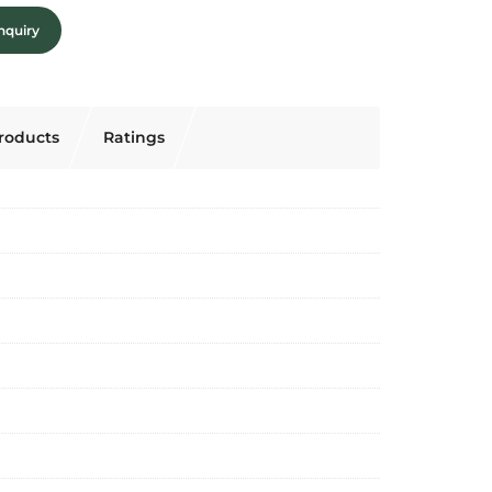
nquiry
roducts
Ratings