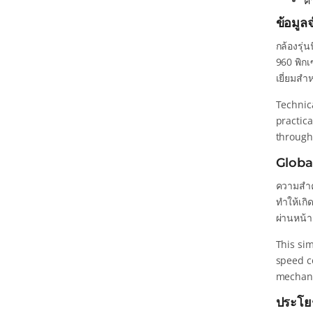
คำ
ข้อมู
กล้องรุ่
960 พิกเ
เยี่ยมสำ
Technic
practic
through
Global
ความสำค
ทำให้เกิ
ผ่านหน้า
This sim
speed co
mechani
ประโย