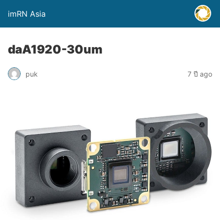
imRN Asia
daA1920-30um
puk
7 ปี ago