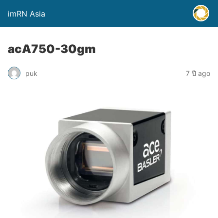
imRN Asia
acA750-30gm
puk
7 ปี ago