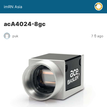
imRN Asia
acA4024-8gc
puk
7 ปี ago