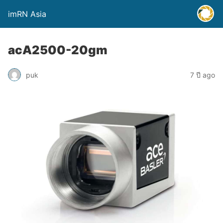
imRN Asia
acA2500-20gm
puk
7 ปี ago