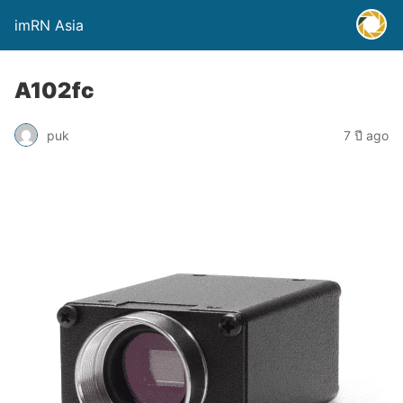
imRN Asia
A102fc
puk
7 ปี ago