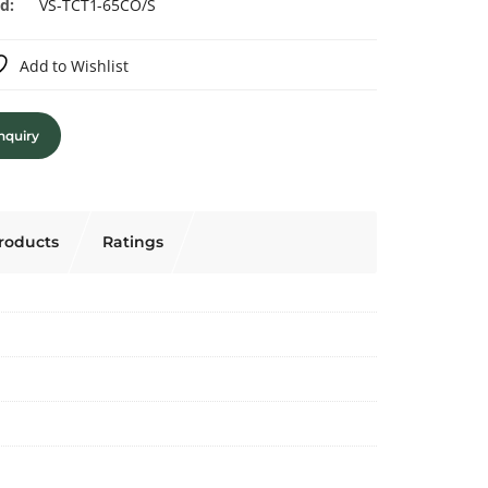
d:
VS-TCT1-65CO/S
Add to Wishlist
nquiry
roducts
Ratings