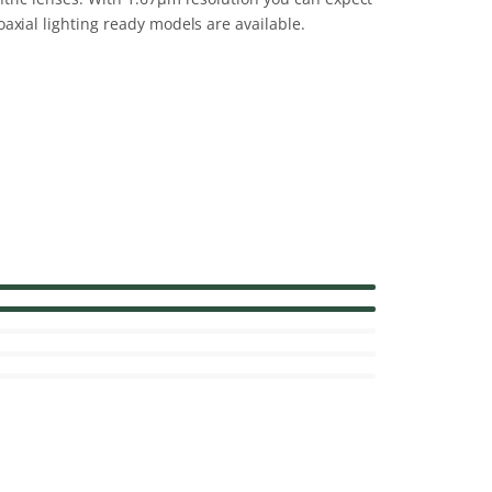
axial lighting ready models are available.
133.3%
Complete
116.7%
Complete