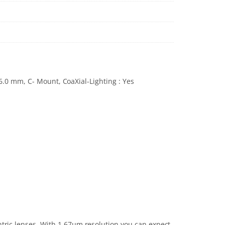
66.0 mm, C- Mount, CoaXial-Lighting : Yes
ntric lenses. With 1.67µm resolution you can expect