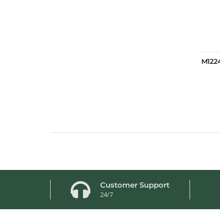
M122
Customer Support
24/7