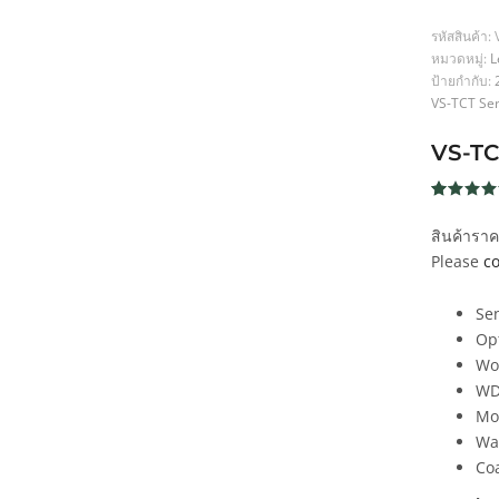
รหัสสินค้า:
หมวดหมู่:
L
ป้ายกำกับ:
VS-TCT Ser
VS-TC
ให้คะแน
75
5
จาก 5
สินค้ารา
คะแนน
เต็มบน
Please
co
การให้
คะแนน
ของลูกค้
Sen
Op
Wor
WD
Mo
Wav
Coa