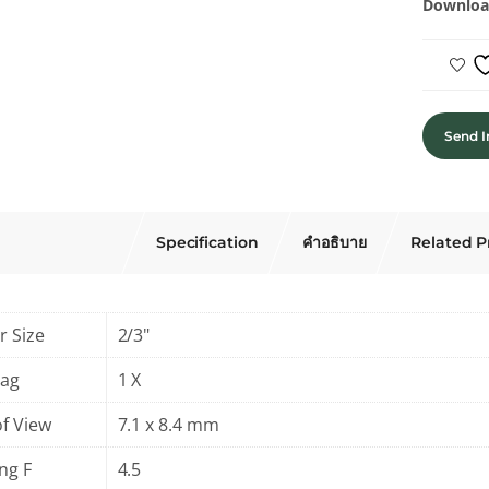
Downloa
Send I
Specification
คำอธิบาย
Related P
r Size
2/3"
Mag
1 X
of View
7.1 x 8.4 mm
ng F
4.5