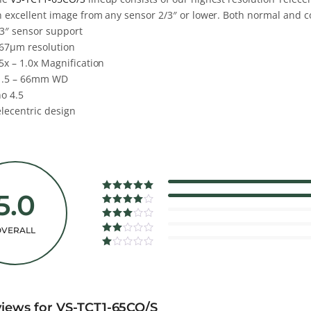
 excellent image from any sensor 2/3″ or lower. Both normal and co
/3″ sensor support
.67µm resolution
5x – 1.0x Magnification
1.5 – 66mm WD
no 4.5
elecentric design
5.0
0%
Complete
0%
OVERALL
Complete
0%
Complete
views for
VS-TCT1-65CO/S