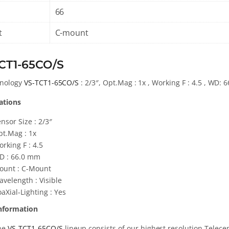
66
t
C-mount
CT1-65CO/S
hnology
VS-TCT1-65CO/S
: 2/3″, Opt.Mag : 1x , Working F : 4.5 , WD: 
cations
nsor Size : 2/3″
pt.Mag : 1x
rking F : 4.5
D : 66.0 mm
ount : C-Mount
velength : Visible
aXial-Lighting : Yes
nformation
he
VS-TCT1-65CO/S
lineup consists of our highest resolution Telece