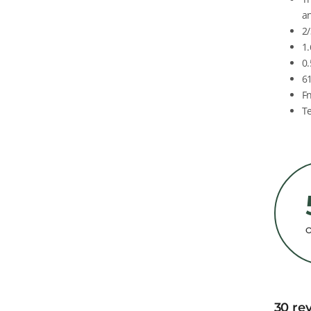
an
2
1
0.
6
F
T
30 re