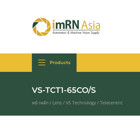
Products
VS-TCT1-65CO/S
หน้าหลัก
/
Lens
/
VS Technology
/
Telecentric