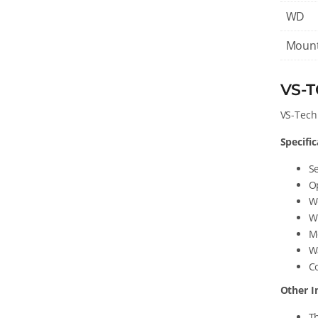
WD
Moun
VS-T
VS-Tec
Specifi
Se
O
Wo
W
M
Wa
Co
Other I
T