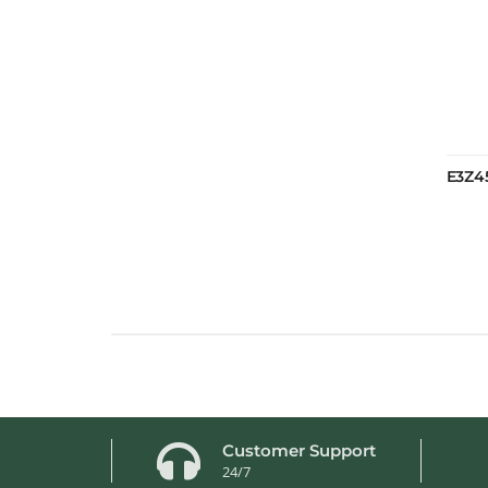
E3Z4
Customer Support
24/7