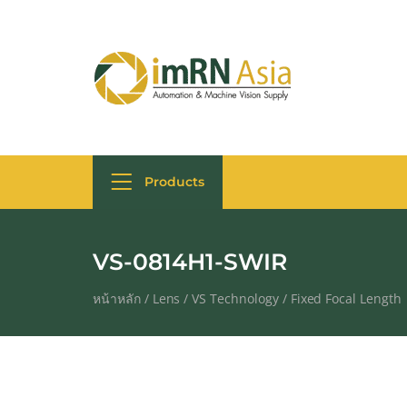
Products
VS-0814H1-SWIR
หน้าหลัก
/
Lens
/
VS Technology
/
Fixed Focal Length