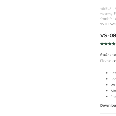
รหัสสินค้า:
หมวดหมู่:
F
ป้ายกำกับ:
VS-H1-SWIR
VS-0
ให้คะแน
164
5
จาก 5
สินค้ารา
คะแนน
เต็มบน
Please
co
การให้
คะแนน
ของลูกค้
Sen
Fo
WD
Mo
Fno
Downloa