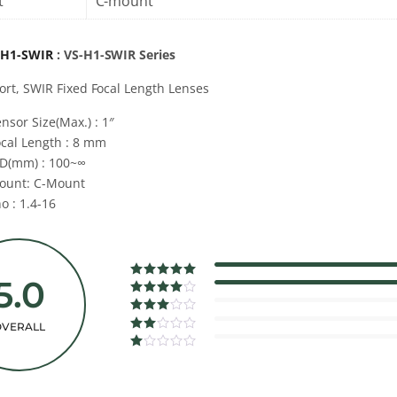
t
C-mount
4H1-SWIR
: VS-H1-SWIR Series
ort, SWIR Fixed Focal Length Lenses
nsor Size(Max.) : 1″
ocal Length : 8 mm
D(mm) : 100~∞
ount: C-Mount
o : 1.4-16
5.0
0%
Complete
0%
OVERALL
Complete
0%
Complete