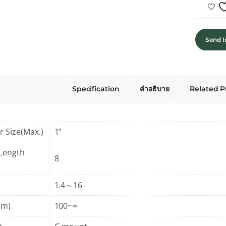
Send I
Specification
คำอธิบาย
Related P
r Size(Max.)
1”
 Length
8
1.4～16
m)
100~∞