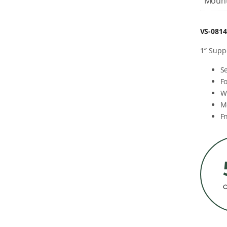
Moun
VS-081
1″ Supp
Se
F
W
M
Fn