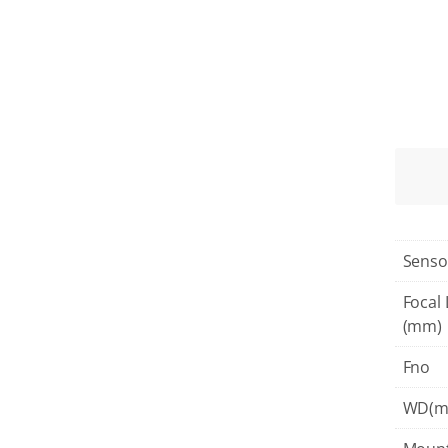
Senso
Focal
(mm)
Fno
WD(m