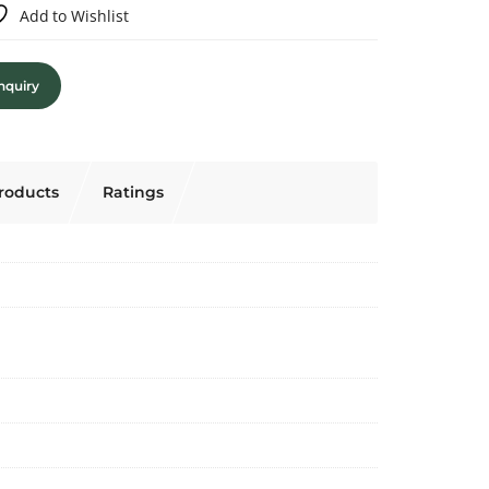
Add to Wishlist
nquiry
roducts
Ratings