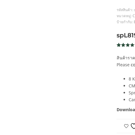
รหัสสินค้า:
หมวดหมู่:
C
ป้ายกำกับ:
spL8
ให้คะแน
233
4.6
จาก
สินค้ารา
5 คะแน
เต็มบน
Please
co
การให้
คะแนน
ของลูกค้
8 
CM
Spr
Ca
Downloa