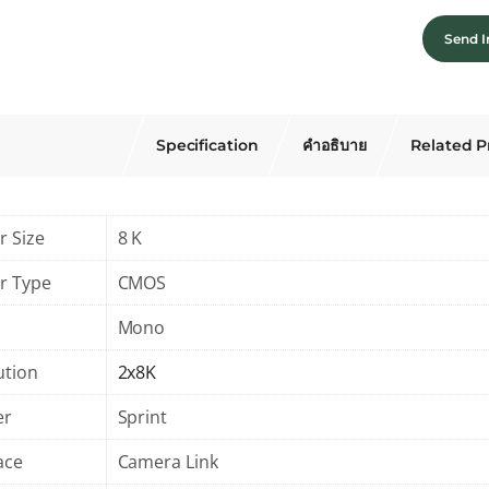
Send I
Specification
คำอธิบาย
Related P
r Size
8 K
r Type
CMOS
Mono
ution
2x8K
er
Sprint
ace
Camera Link