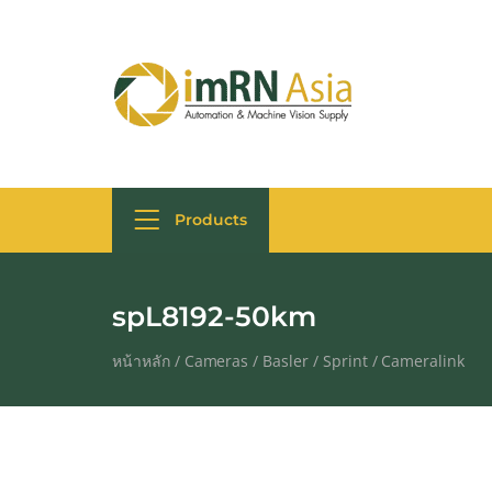
Products
spL8192-50km
หน้าหลัก
/
Cameras
/
Basler
/
Sprint
/
Cameralink