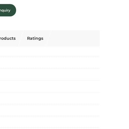
nquiry
roducts
Ratings