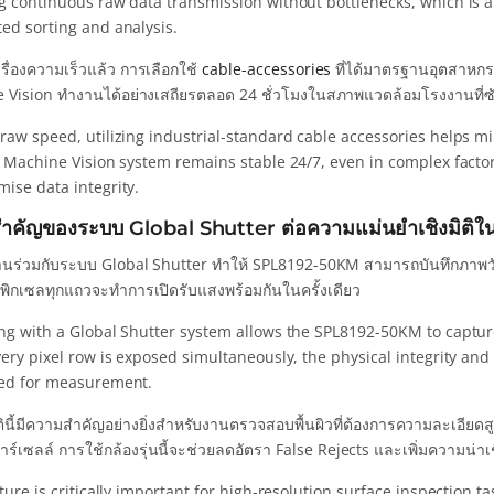
g continuous raw data transmission without bottlenecks, which is 
ed sorting and analysis.
ื่องความเร็วแล้ว การเลือกใช้
cable-accessories
ที่ได้มาตรฐานอุตสาห
 Vision ทำงานได้อย่างเสถียรตลอด 24 ชั่วโมงในสภาพแวดล้อมโรงงานที่ซ
raw speed, utilizing industrial-standard cable accessories helps m
e Machine Vision system remains stable 24/7, even in complex facto
ise data integrity.
ำคัญของระบบ Global Shutter ต่อความแม่นยำเชิงมิติ
ร่วมกับระบบ Global Shutter ทำให้ SPL8192-50KM สามารถบันทึกภาพวัตถุที
กพิกเซลทุกแถวจะทำการเปิดรับแสงพร้อมกันในครั้งเดียว
ng with a Global Shutter system allows the SPL8192-50KM to capture
ery pixel row is exposed simultaneously, the physical integrity and
ed for measurement.
ตินี้มีความสำคัญอย่างยิ่งสำหรับงานตรวจสอบพื้นผิวที่ต้องการความละเอี
ร์เซลล์ การใช้กล้องรุ่นนี้จะช่วยลดอัตรา False Rejects และเพิ่มความน่าเ
ture is critically important for high-resolution surface inspection ta