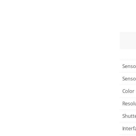
Senso
Senso
Color
Resol
Shutt
Interf