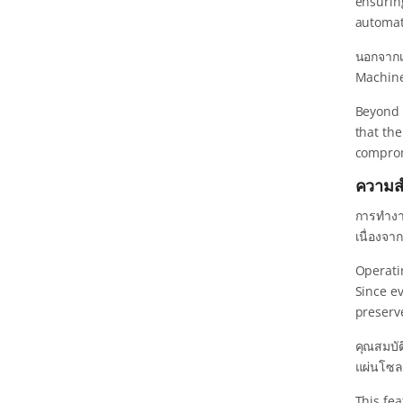
ensurin
automat
นอกจากเร
Machine
Beyond 
that th
comprom
ความส
การทำงาน
เนื่องจา
Operati
Since ev
preserv
คุณสมบั
แผ่นโซลา
This fea