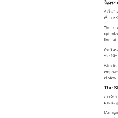
วิเคร
หัวใจสำค
เพื่อการ
The core
optimiz
line ra
ด้วยโคร
ช่วยให้ซ
With its
empower
of view.
The S
การจัดกา
ผ่านข้อม
Managin