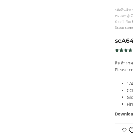
รหัสสินค้า:
หมวดหมู่:
C
ป้ายกำกับ:
Scout cam
scA64
ให้คะแน
233
4.6
จาก
สินค้ารา
5 คะแน
เต็มบน
Please
co
การให้
คะแนน
ของลูกค้
1/
CC
Glo
Fi
Downloa