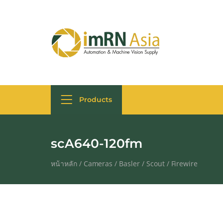
Products
scA640-120fm
หน้าหลัก
/
Cameras
/
Basler
/
Scout
/
Firewire