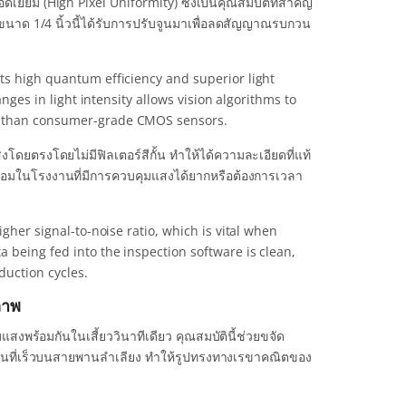
ดเยี่ยม (High Pixel Uniformity) ซึ่งเป็นคุณสมบัติที่สำคัญ
าด 1/4 นิ้วนี้ได้รับการปรับจูนมาเพื่อลดสัญญาณรบกวน
ts high quantum efficiency and superior light
anges in light intensity allows vision algorithms to
on than consumer-grade CMOS sensors.
โดยตรงโดยไม่มีฟิลเตอร์สีกั้น ทำให้ได้ความละเอียดที่แท้
ดล้อมในโรงงานที่มีการควบคุมแสงได้ยากหรือต้องการเวลา
igher signal-to-noise ratio, which is vital when
 being fed into the inspection software is clean,
duction cycles.
ภาพ
สงพร้อมกันในเสี้ยววินาทีเดียว คุณสมบัตินี้ช่วยขจัด
เคลื่อนที่เร็วบนสายพานลำเลียง ทำให้รูปทรงทางเรขาคณิตของ