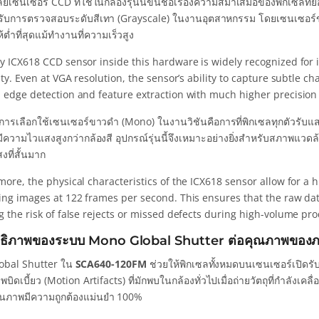
ีเซนเซอร์ CCD ที่ใช้ในกล้องรุ่นนี้ขึ้นชื่อเรื่องความสม่ำเสมอของพิกเซลที่ยอ
ับการตรวจสอบระดับสีเทา (Grayscale) ในงานอุตสาหกรรม โดยเซนเซอร์ขน
ต่ำที่สุดแม้ทำงานที่ความเร็วสูง
y ICX618 CCD sensor inside this hardware is widely recognized for i
ity. Even at VGA resolution, the sensor’s ability to capture subtle ch
 edge detection and feature extraction with much higher precisi
การเลือกใช้เซนเซอร์ขาวดำ (Mono) ในงานวิชันคือการที่พิกเซลทุกตัวรับแสง
ีความไวแสงสูงกว่ากล้องสี อุปกรณ์รุ่นนี้จึงเหมาะอย่างยิ่งสำหรับสภาพแว
งที่สั้นมาก
ore, the physical characteristics of the ICX618 sensor allow for a h
ing images at 122 frames per second. This ensures that the raw data
 the risk of false rejects or missed defects during high-volume pro
ทธิภาพของระบบ Mono Global Shutter ต่อคุณภาพของ
obal Shutter ใน
SCA640-120FM
ช่วยให้พิกเซลทั้งหมดบนเซนเซอร์เปิดรับแ
บิดเบี้ยว (Motion Artifacts) ที่มักพบในกล้องทั่วไปเมื่อถ่ายวัตถุที่กำลัง
ในภาพมีความถูกต้องแม่นยำ 100%