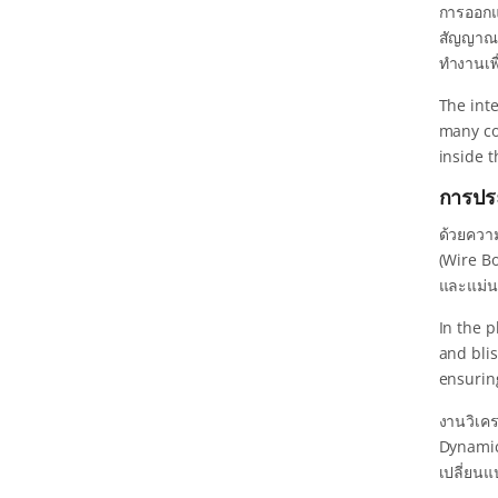
การออกแบ
สัญญาณร
ทำงานเพ
The int
many con
inside 
การปร
ด้วยความ
(Wire Bo
และแม่
In the 
and blis
ensurin
งานวิเค
Dynamics
เปลี่ยนแ