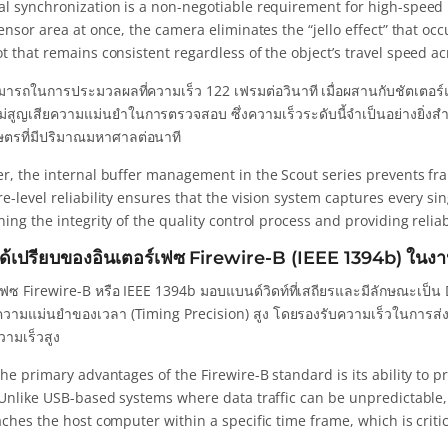
l synchronization is a non-negotiable requirement for high-speed i
ensor area at once, the camera eliminates the “jello effect” that occu
 that remains consistent regardless of the object’s travel speed acr
ารถในการประมวลผลที่ความเร็ว 122 เฟรมต่อวินาที เมื่อผสานกับชัตเตอร
ม่สูญเสียความแม่นยำในการตรวจสอบ ซึ่งความเร็วระดับนี้จำเป็นอย่างยิ่ง
กษตรที่มีปริมาณมหาศาลต่อนาที
r, the internal buffer management in the Scout series prevents fra
-level reliability ensures that the vision system captures every si
ing the integrity of the quality control process and providing reliabl
ด้เปรียบของอินเตอร์เฟซ Firewire-B (IEEE 1394b) ในง
เฟซ Firewire-B หรือ IEEE 1394b มอบแบนด์วิดท์ที่เสถียรและมีลักษณะเป็น D
วามแม่นยำของเวลา (Timing Precision) สูง โดยรองรับความเร็วในการส่งข้
ามเร็วสูง
the primary advantages of the Firewire-B standard is its ability t
 Unlike USB-based systems where data traffic can be unpredictable,
ches the host computer within a specific time frame, which is critic