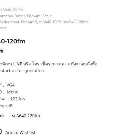
scA640-120fm
ameras
,
Basler
,
Firewire
,
Scout
Basler scout
,
FirewireB
,
scA640-120fc
,
scA640-120fm
,
eras
0-120fm
น
คาพิเศษ
LINE
หรือ
โทร
เช็คราคา และ สต๊อก ก่อนสั่งซื้อ
น
ntact us
for quotation.
า
4″ , VGA
D , Mono
bal , 122 fps
rewireB
d:
scA640-120fm
Add to Wishlist