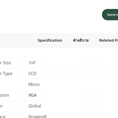
Send I
Specification
คำอธิบาย
Related P
r Size
1/4"
r Type
CCD
Mono
ution
VGA
er
Global
ace
FirewireB