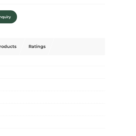
nquiry
roducts
Ratings