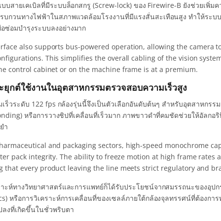
บสายเคเบิลที่มีระบบล็อกสกรู (Screw-lock) ของ Firewire-B ยังช่วยเพิ่มค
บกวนทางไฟฟ้าในสภาพแวดล้อมโรงงานที่มีแรงสั่นสะเทือนสูง ทำให้ระบบวิช
ื่อซ่อมบำรุงระบบลงอย่างมาก
erface also supports bus-powered operation, allowing the camera to 
figurations. This simplifies the overall cabling of the vision syst
the control cabinet or on the machine frame is at a premium.
ะยุกต์ใช้งานในอุตสาหกรรมตรวจสอบความเร็วสูง
เร็วระดับ 122 fps กล้องรุ่นนี้จึงเป็นตัวเลือกอันดับต้นๆ สำหรับอุตสาห
nding) หรือการวางชิปที่เคลื่อนที่เร็วมาก ภาพขาวดำที่คมชัดช่วยให้อัลก
นยำ
pharmaceutical and packaging sectors, high-speed monochrome captur
ter pack integrity. The ability to freeze motion at high frame rates 
g that every product leaving the line meets strict regulatory and b
ราะห์ทางวิทยาศาสตร์และการแพทย์ก็ได้รับประโยชน์จากสมรรถนะของอุปกรณ์
) หรือการวิเคราะห์การเคลื่อนที่ของเซลล์ภายใต้กล้องจุลทรรศน์ที่ต้องการ
ปลงที่เกิดขึ้นในชั่วพริบตา