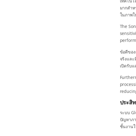
เทคโนโลย
มากสำหร
ในภาพให้
The Son
sensitiv
perform
ข้อดีของ
จริงและม
เปิดรับแส
Furtherm
process
reducing
ประสิ
ระบบ Gl
ปัญหาภาพ
ชิ้นงาน