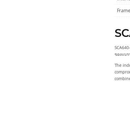
Frame
SC
SCA640-
ของแบรน
The ind
comprom
combine