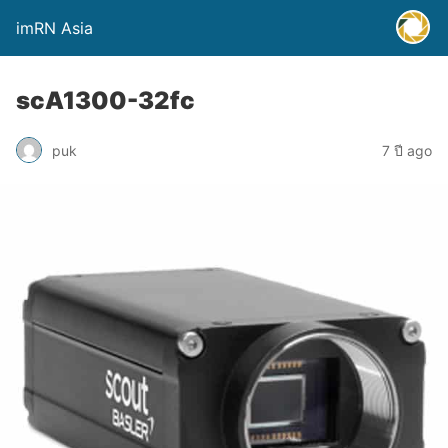
imRN Asia
scA1300-32fc
puk
7 ปี ago