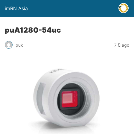
imRN Asia
puA1280-54uc
puk
7 ปี ago