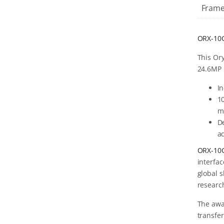
Frame
ORX-10
This Or
24.6MP i
I
1
m
De
a
ORX-10
interfa
global s
researc
The awa
transfer