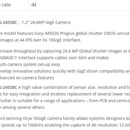
 rate
44
G-245S8C
: 1.2″ 24.6MP GigE Camera
yx model features Sony IMX530 Pregius global shutter CMOS sensor
mages at 44 FPS over its 10GigE interface.
ncrease throughput by capturing 24.6 MP Global Shutter images at 
0GBASE-T interface supports cables over 60m and makes
ulti-camera system set-up easy
velop innovative solutions quickly with GigE Vision compatibility a
dvanced on-camera features
G-245S8C
A high value combination of sensor size, resolution and hi
ce for easy integration and enables replacement of several lower re
hutter is suitable for a range of applications – from PCB and semic
h among several others.
rd winning Oryx 10GigE camera family allows systems designers to 
 speeds up to 10Gbit/s enabling the capture of 4K resolution, 12-bi