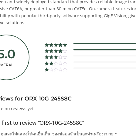
oven and widely deployed standard that provides reliable image tran
sive CAT6A, or greater than 30 m on CAT5e. On-camera features inc
ility with popular third-party software supporting GigE Vision, giv
ve solutions.
5.0
0%
Complete
0%
OVERALL
Complete
0%
Complete
views for
ORX-10G-245S8C
re no reviews yet.
 first to review “ORX-10G-245S8C”
คุณจะไม่แสดงให้คนอื่นเห็น
ช่องข้อมูลจำเป็นถูกทำเครื่องหมาย
*