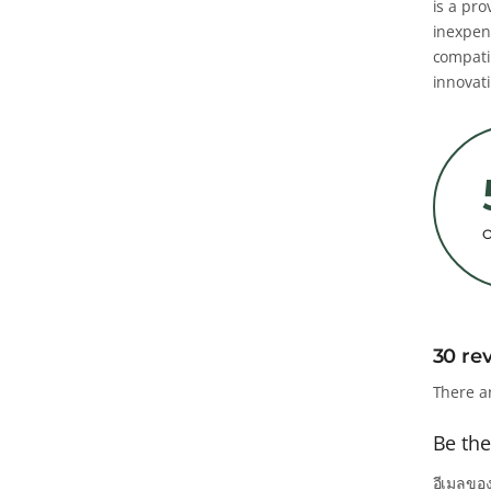
is a pr
inexpen
compatib
innovati
30 re
There a
Be the
อีเมลของ