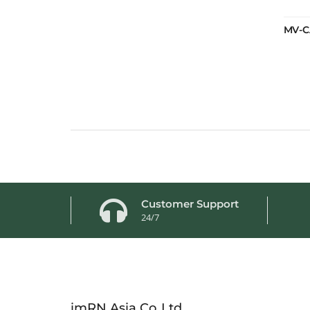
MV-C
Customer Support
24/7
imRN Asia Co.,Ltd