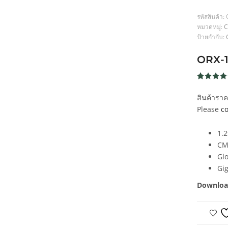
รหัสสินค้า:
หมวดหมู่:
C
ป้ายกำกับ:
ORX-
ให้คะแน
75
5
จาก 5
สินค้ารา
คะแนน
เต็มบน
Please
co
การให้
คะแนน
ของลูกค้
1.2
CM
Glo
Gi
Downloa