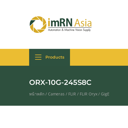
Products
ORX-10G-245S8C
หน้าหลัก
/
Cameras
/
FLIR
/
FLIR Oryx
/
GigE