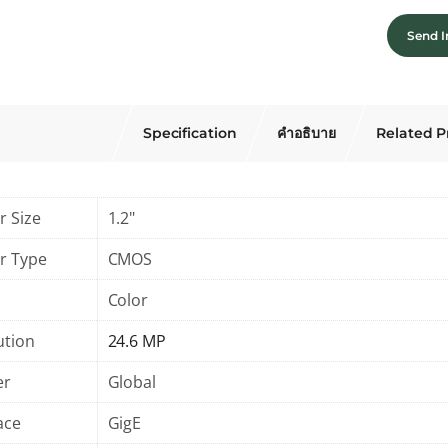
Send I
Specification
คำอธิบาย
Related P
r Size
1.2"
r Type
CMOS
Color
ution
24.6 MP
er
Global
ace
GigE