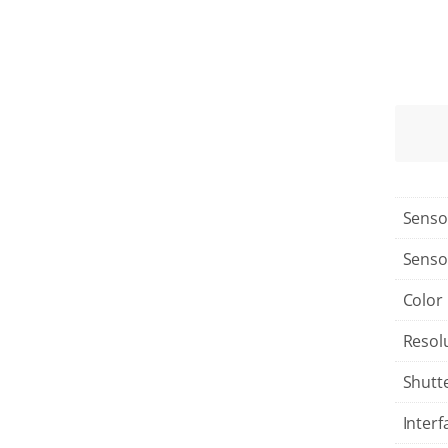
Senso
Senso
Color
Resol
Shutt
Interf