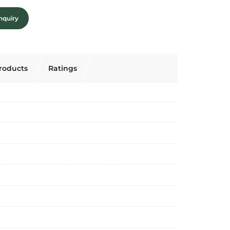
nquiry
roducts
Ratings