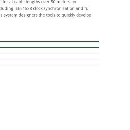
sfer at cable lengths over 50 meters on
luding IEEE1588 clock synchronization and full
es system designers the tools to quickly develop
120%
Complete
130%
Complete