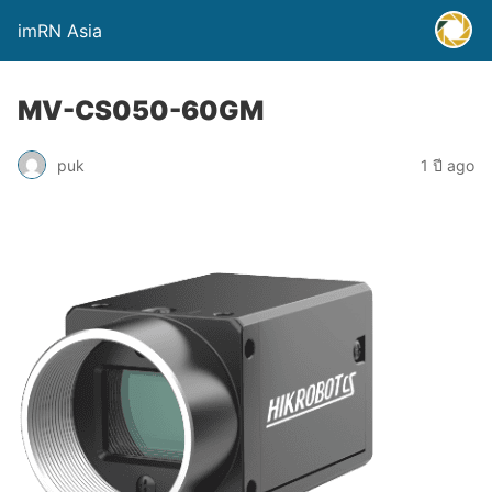
imRN Asia
MV-CS050-60GM
puk
1 ปี ago