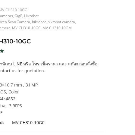
MV-CH310-10GC
ameras
,
GigE
,
Hikrobot
Area Scan Camera
,
hikrobot
,
hikrobot camera
,
camera
,
MV-CH310-10GC
,
MV-CH310-10GM
H310-10GC
น
คาพิเศษ
LINE
หรือ
โทร
เช็คราคา และ สต๊อก ก่อนสั่งซื้อ
ntact us
for quotation.
า
.3×16.7 mm , 31 MP
OS, Color
64×4852
bal, 3.9FPS
gE
d:
MV-CH310-10GC