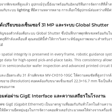
จากพิกเซลที่สูงแล้ว อุปกรณ์รุ่นนี้ยังมาพร้อมกับอัลกอริทึมการจัดการสีที่ล้ำส
วมกับระบบ
lighting
ที่มีความหลากหลาย การเลือกใช้อุปกรณ์ส่องสว่างที่มีค
ด้เปรียบของเซ็นเซอร์ 31 MP และระบบ Global Shutter
ัญของตัวกล้องคือระบบ Global Shutter ซึ่งบันทึกภาพทุกพิกเซลพร้อมกันในเ
ยวัตถุที่กำลังเคลื่อนที่ คุณสมบัตินี้ทำให้การวิเคราะห์ข้อมูลภาพเหมาะสำหรั
ด้
 spatial integrity is preserved in every frame, robotic guidance sy
ge data for high-speed pick-and-place tasks. This consistency allow
al in semiconductor wafer inspection and advanced printed circuit 
มละเอียดระดับ 31 ล้านพิกเซล MV-CH310-10GC ให้ความคมชัดที่สูงกว่ากล้
ขยาย (Resolution) สอดคล้องกับขนาดเซ็นเซอร์ 22.3×16.7 mm จึงเป็นสิ่งจำเ
ึงขอบภาพ
ื่อมต่อผ่าน GigE Interface และความเสถียรในโรงงาน
์เฟซ GigE (Gigabit Ethernet) เป็นมาตรฐานที่ยอมรับกันทั่วโลกในด้าน
ห้มีความยืดหยุ่นสูงในการจัดวางคอมพิวเตอร์ประมวลผลให้ห่างจากเครื่องจั