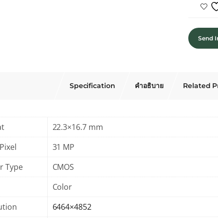
Send I
Specification
คำอธิบาย
Related P
at
22.3×16.7 mm
Pixel
31 MP
r Type
CMOS
Color
ution
6464×4852