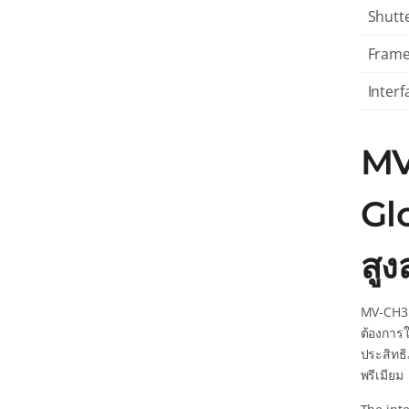
Shutt
Frame
Interf
MV
Gl
สูง
MV-CH31
ต้องการใ
ประสิทธ
พรีเมียม