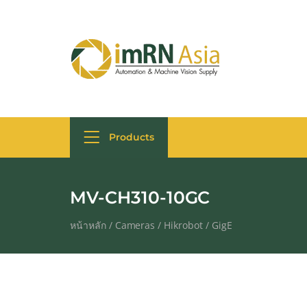
Products
MV-CH310-10GC
หน้าหลัก
/
Cameras
/
Hikrobot
/
GigE