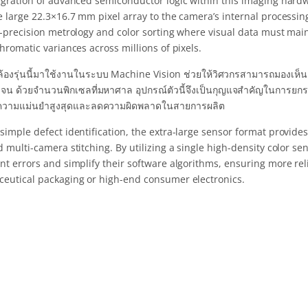
egration of advanced semiconductor logic within this imaging hardw
 large 22.3×16.7 mm pixel array to the camera’s internal processing
h-precision metrology and color sorting where visual data must main
hromatic variances across millions of pixels.
องรุ่นนี้มาใช้งานในระบบ Machine Vision ช่วยให้วิศวกรสามารถมองเห็นตำ
ดเจน ด้วยจำนวนพิกเซลที่มหาศาล อุปกรณ์ตัวนี้จึงเป็นกุญแจสำคัญในการ
ความแม่นยำสูงสุดและลดความผิดพลาดในสายการผลิต
imple defect identification, the extra-large sensor format provides
d multi-camera stitching. By utilizing a single high-density color 
t errors and simplify their software algorithms, ensuring more rel
eutical packaging or high-end consumer electronics.