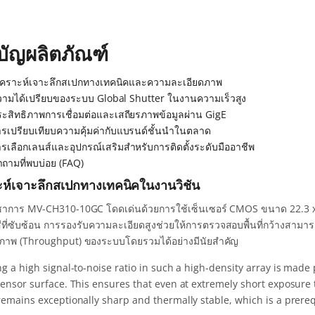
บัญผลิตภัณฑ์
ิเคราะห์เจาะลึกสเปกทางเทคนิคและความละเอียดภาพ
วามได้เปรียบของระบบ Global Shutter ในงานความเร็วสูง
ะสิทธิภาพการเชื่อมต่อและเสถียรภาพข้อมูลผ่าน GigE
ารเปรียบเทียบความคุ้มค่ากับแบรนด์ชั้นนำในตลาด
รเลือกเลนส์และอุปกรณ์เสริมสำหรับการติดตั้งระดับมืออาชีพ
ถามที่พบบ่อย (FAQ)
ะห์เจาะลึกสเปกทางเทคนิคในงานวิชัน
ิชาการ MV-CH310-10GC โดดเด่นด้วยการใช้เซ็นเซอร์ CMOS ขนาด 22.3 x 1
ีที่ซับซ้อน การรองรับความละเอียดสูงช่วยให้การตรวจสอบพื้นที่กว้างสามารถท
ิภาพ (Throughput) ของระบบโดยรวมได้อย่างมีนัยสำคัญ
ng a high signal-to-noise ratio in such a high-density array is mad
sensor surface. This ensures that even at extremely short exposure
remains exceptionally sharp and thermally stable, which is a prereq