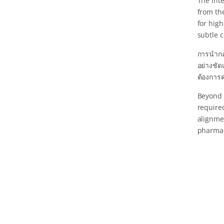
The int
from the
for hig
subtle c
การนำกล้
อย่างชั
ต้องการ
Beyond s
require
alignmen
pharmac