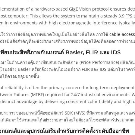
lementation of a hardware-based GigE Vision protocol ensures det
host computer. This allows the system to maintain a steady 3.9 FPS
ven in environments with high electromagnetic interference typicall
มั่นใจว่าการส่งข้อมูลภาพขนาดใหญ่เป็นไปอย่างลื่นไหล การใช้
cable-access
d) เป็นสิ่งสำคัญที่จะช่วยรักษาเสถียรภาพของข้อมูลให้คงที่ตลอดการทำงาน
เทียบประสิทธิภาพกับแบรนด์ Basler, FLIR และ IDS
ารณาในด้านความคุ้มค่าเทียบกับประสิทธิภาพ (Price-Performance) ผลิตภัณฑ์จ
โรปอย่าง Basler หรือกล้องระดับไฮเอนด์จาก FLIR และ IDS แต่มาในราคาที่
ันได้ครอบคลุมมากขึ้น
ial reliability is often the primary concern for long-term deployme
tween Failures (MTBF) required for 24/7 industrial environments. 
 distinct advantage by delivering consistent color fidelity and hig
อีกประการของอุปกรณ์นี้คือซอฟต์แวร์ SDK (MVS) ที่มีความเสถียรสูงและร
ด์เดิมมาใช้งานแทนได้อย่างง่ายดายโดยไม่ต้องแก้ไขซอฟต์แวร์ประมวลผ
อกเลนส์และอุปกรณ์เสริมสำหรับการติดตั้งระดับมืออาชีพ