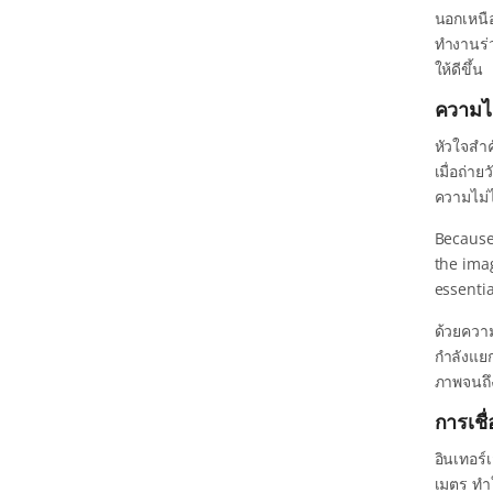
นอกเหนือ
ทำงานร่
ให้ดีขึ้น
ความไ
หัวใจสำค
เมื่อถ่า
ความไม่ไ
Because
the ima
essenti
ด้วยควา
กำลังแยก
ภาพจนถ
การเช
อินเทอร
เมตร ทำใ