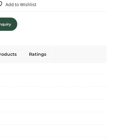
Add to Wishlist
nquiry
roducts
Ratings