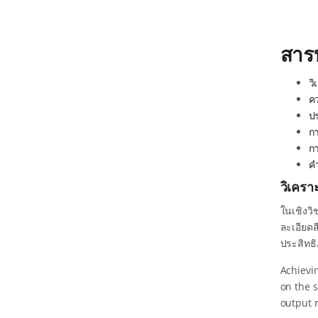
สาร
ว
ค
ปร
ก
กา
คำ
วิเครา
ในเชิงว
ละเอียดส
ประสิทธ
Achievi
on the 
output 