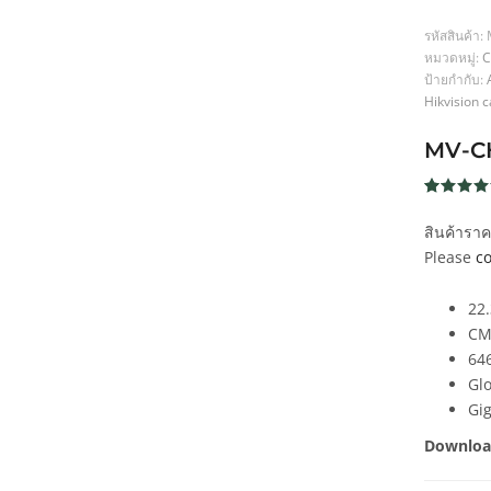
รหัสสินค้า:
หมวดหมู่:
C
ป้ายกำกับ:
Hikvision 
MV-C
ให้คะแน
75
5
จาก 5
สินค้ารา
คะแนน
เต็มบน
Please
co
การให้
คะแนน
ของลูกค้
22
CM
64
Glo
Gi
Downloa