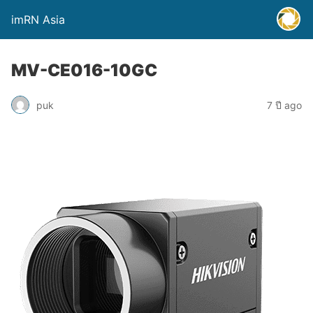
imRN Asia
MV-CE016-10GC
puk
7 ปี ago