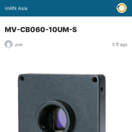
imRN Asia
MV-CB060-10UM-S
puk
5 ปี ago