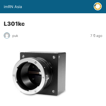
imRN Asia
L301kc
puk
7 ปี ago