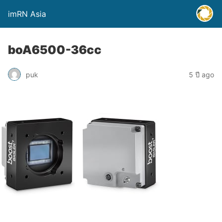
imRN Asia
boA6500-36cc
puk
5 ปี ago