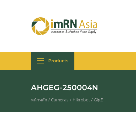
Products
AHGEG-250004N
หน้าหลัก
/
Cameras
/
Hikrobot
/
GigE