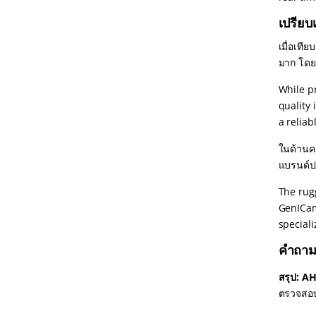
เปรียบ
เมื่อเที
มาก โดยท
While p
quality 
a reliab
ในด้านค
แบรนด์ปร
The rug
GenICam 
special
คำถาม
สรุป:
AH
ตรวจสอบ