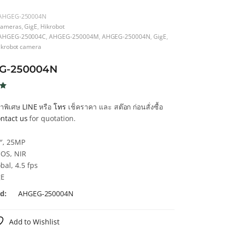
AHGEG-250004N
ameras
,
GigE
,
Hikrobot
AHGEG-250004C
,
AHGEG-250004M
,
AHGEG-250004N
,
GigE
,
ikrobot camera
G-250004N
น
ก
คาพิเศษ
LINE
หรือ
โทร
เช็คราคา และ สต๊อก ก่อนสั่งซื้อ
น
ntact us
for quotation.
า
1″, 25MP
OS, NIR
bal, 4.5 fps
gE
d:
AHGEG-250004N
Add to Wishlist