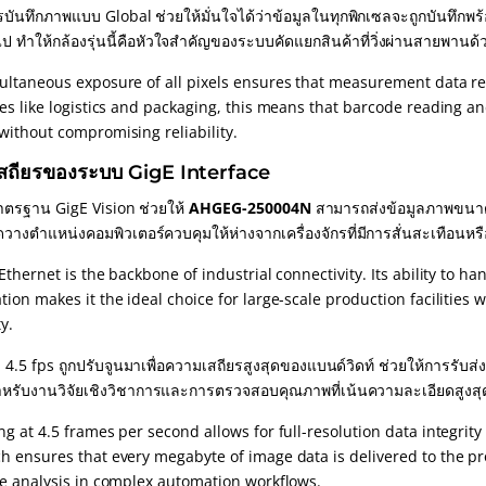
ันทึกภาพแบบ Global ช่วยให้มั่นใจได้ว่าข้อมูลในทุกพิกเซลจะถูกบันทึกพร้อ
วไป ทำให้กล้องรุ่นนี้คือหัวใจสำคัญของระบบคัดแยกสินค้าที่วิ่งผ่านสายพานด้
ultaneous exposure of all pixels ensures that measurement data re
ies like logistics and packaging, this means that barcode reading a
without compromising reliability.
สถียรของระบบ GigE Interface
าตรฐาน GigE Vision ช่วยให้
AHGEG-250004N
สามารถส่งข้อมูลภาพขนาด
วางตำแหน่งคอมพิวเตอร์ควบคุมให้ห่างจากเครื่องจักรที่มีการสั่นสะเทือนหร
Ethernet is the backbone of industrial connectivity. Its ability to 
ion makes it the ideal choice for large-scale production facilities w
y.
 4.5 fps ถูกปรับจูนมาเพื่อความเสถียรสูงสุดของแบนด์วิดท์ ช่วยให้การรับ
หรับงานวิจัยเชิงวิชาการและการตรวจสอบคุณภาพที่เน้นความละเอียดสูงส
g at 4.5 frames per second allows for full-resolution data integrit
 ensures that every megabyte of image data is delivered to the proc
me analysis in complex automation workflows.