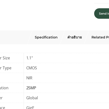
Send I
Specification
คำอธิบาย
Related P
r Size
1.1"
r Type
CMOS
NIR
ution
25MP
er
Global
ace
GigE