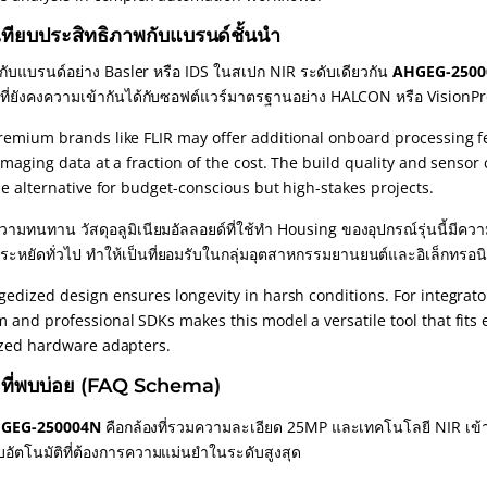
เทียบประสิทธิภาพกับแบรนด์ชั้นนำ
ยบกับแบรนด์อย่าง Basler หรือ IDS ในสเปก NIR ระดับเดียวกัน
AHGEG-2500
ี่ยังคงความเข้ากันได้กับซอฟต์แวร์มาตรฐานอย่าง HALCON หรือ VisionPro ไ
remium brands like FLIR may offer additional onboard processing fea
imaging data at a fraction of the cost. The build quality and sensor
le alternative for budget-conscious but high-stakes projects.
วามทนทาน วัสดุอลูมิเนียมอัลลอยด์ที่ใช้ทำ Housing ของอุปกรณ์รุ่นนี้ม
ะหยัดทั่วไป ทำให้เป็นที่ยอมรับในกลุ่มอุตสาหกรรมยานยนต์และอิเล็กทรอนิ
gedized design ensures longevity in harsh conditions. For integrat
and professional SDKs makes this model a versatile tool that fits e
ized hardware adapters.
ที่พบบ่อย (FAQ Schema)
GEG-250004N
คือกล้องที่รวมความละเอียด 25MP และเทคโนโลยี NIR เข้า
อัตโนมัติที่ต้องการความแม่นยำในระดับสูงสุด