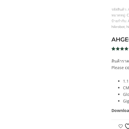
รหัสสินค้า:
หมวดหมู่:
C
ป้ายกำกับ:
hikrobot
,
h
AHGE
ให้คะแน
1
5.00
จา
สินค้ารา
5 คะแน
เต็มบน
Please
co
การให้
คะแนน
ของลูกค้
1.
CM
Glo
Gi
Downloa