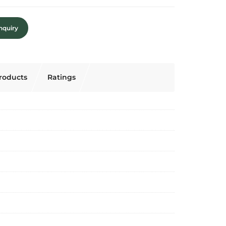
nquiry
roducts
Ratings