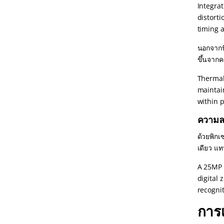
Integra
distorti
timing a
นอกจากนี
ขึ้นจาก
Thermal 
maintai
within p
ความล
ด้วยพิกเ
เดียว แ
A 25MP 
digital 
recogni
การ