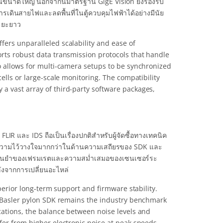
งงานขนาดใหญ่ นอกจากนี้มาตรฐาน GigE Vision ยังรองรับ
เดินสายไฟและลดพื้นที่ในตู้ควบคุมไฟฟ้าได้อย่างมีนัย
ระยะยาว
fers unparalleled scalability and ease of
orts robust data transmission protocols that handle
o allows for multi-camera setups to be synchronized
ells or large-scale monitoring. The compatibility
a vast array of third-party software packages,
IR และ IDS ถือเป็นเรื่องปกติสำหรับผู้จัดซื้อทางเทคนิค
้รับความไว้วางใจมากกว่าในด้านความเสถียรของ SDK และ
แม่นยำของเฟรมเรตและความสม่ำเสมอของเซนเซอร์ระ
หลังจากการเปลี่ยนอะไหล่
uperior long-term support and firmware stability.
he Basler pylon SDK remains the industry benchmark
cations, the balance between noise levels and
fer from higher electronic noise at peak speeds.