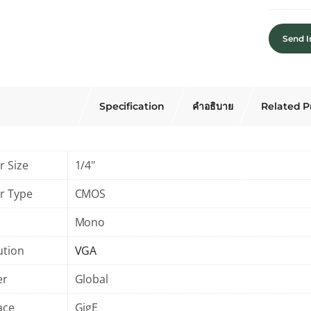
Send I
Specification
คำอธิบาย
Related P
r Size
1/4"
r Type
CMOS
Mono
ution
VGA
er
Global
ace
GigE