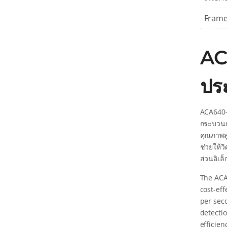
Frame
AC
ปร
ACA640-
กระบวนก
คุณภาพส
ช่วยให้
ส่วนอิเล
The ACA
cost-eff
per seco
detecti
efficie