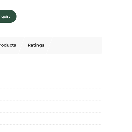
nquiry
roducts
Ratings