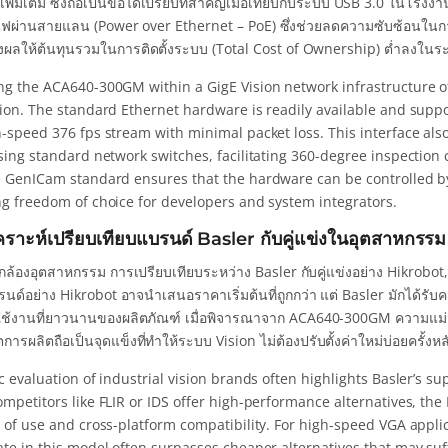
ิ่มเติม ซึ่งถือเป็นข้อได้เปรียบที่สำคัญเมื่อเทียบกับระบบ USB 3.0 ในโร
ไฟผ่านสายแลน (Power over Ethernet – PoE) ซึ่งช่วยลดความซับซ้อนในการ
่งผลให้ต้นทุนรวมในการติดตั้งระบบ (Total Cost of Ownership) ต่ำลงใน
ng the ACA640-300GM within a GigE Vision network infrastructure of
tion. The standard Ethernet hardware is readily available and supp
h-speed 376 fps stream with minimal packet loss. This interface als
sing standard network switches, facilitating 360-degree inspection c
e GenICam standard ensures that the hardware can be controlled by 
ng freedom of choice for developers and system integrators.
คราะห์เปรียบเทียบแบรนด์ Basler กับคู่แข่งในอุตสาหกรรม
้องอุตสาหกรรม การเปรียบเทียบระหว่าง Basler กับคู่แข่งอย่าง Hikrobot, FL
รนด์อย่าง Hikrobot อาจนำเสนอราคาเริ่มต้นที่ถูกกว่า แต่ Basler มักได
ใช้งานที่ยาวนานของผลิตภัณฑ์ เมื่อพิจารณาจาก ACA640-300GM ความ
ตการผลิตถือเป็นจุดแข็งที่ทำให้ระบบ Vision ไม่ต้องปรับตั้งค่าใหม่บ่อยครั้ง
c evaluation of industrial vision brands often highlights Basler’s s
ompetitors like FLIR or IDS offer high-performance alternatives, t
e of use and cross-platform compatibility. For high-speed VGA appli
ate in this model often surpasses cheaper alternatives that may suf