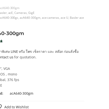
acA640-300gm
asler
,
acE
,
Cameras
,
GigE
acA640-300gc
,
acA640-300gm
,
ace cameras
,
ace U
,
Basler ace
40-300gm
น
คาพิเศษ
LINE
หรือ
โทร
เช็คราคา และ สต๊อก ก่อนสั่งซื้อ
น
ntact us
for quotation.
า
″, VGA
OS , mono
bal, 376 fps
gE
d:
acA640-300gm
Add to Wishlist