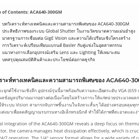
e of Contents: ACA640-300GM
บทวิเคราะห์ทางเทคนิคและความสามารถพิเศษของ ACA640-300GM
ประสิทธิภาพของระบบ Global Shutter ในงานวัดขนาดความแม่นยำสูง
มาตรฐานการเชื่อมต่อ GigE Vision และความได้เปรียบเชิงโครงสร้าง
การวิเคราะห์เปรียบเทียบแบรนด์ Basler กับคู่แข่งในอุตสาหกรรม
แนวทางการเลือกอุปกรณ์เสริม Lens และ Lighting ให้เหมาะสม
บทสรุปคุณสมบัติสินค้าและประโยชน์ต่อภาคธุรกิจ
คราะห์ทางเทคนิคและความสามารถพิเศษของ ACA640-3
ยุกต์ใช้งานเชิงลึก อุปกรณ์รุ่นนี้มาพร้อมกับความละเอียดระดับ VGA (659 x 
ลข้อมูลปริมาณมากอย่างต่อเนื่องโดยไม่สร้างภาระให้แก่หน่วยประมวลผ
ยให้ระบบ Vision สามารถจับภาพชิ้นงานในจังหวะสั้นๆ ได้อย่างครอบคลุมทุ
รับแต่งมาเพื่อลดสัญญาณรบกวนทางอิเล็กทรอนิกส์ ทำให้ได้ภาพที่สะอาดแล
al integration of the ACA640-300GM reveals a deep focus on therma
ctor, the camera manages heat dissipation effectively, which is cru
4/7 operation. The 1/4″ sensor format allows for a wide variety of c