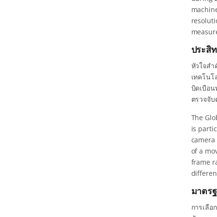
machine
resoluti
measure
ประสิ
หัวใจสำค
เทคโนโลย
บิดเบือ
ตรวจจับ
The Glo
is parti
camera 
of a mo
frame r
differen
มาตรฐา
การเลือก