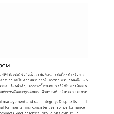
00GM
494 พิกเซล) ซึ่งถือเป็นระดับที่เหมาะสมที่สุดสำหรับการ
ลกลางมากเกินไป ความสามารถในการทำเฟรมเรตสูงถึง 376
กรายละเอียดสำคัญ นอกจากนี้ตัวเซนเซอร์ยังมีขนาดพิกเซล
ะง่ายต่อการคัดแยกคุณลักษณะด้วยซอฟต์แวร์ประมวลผลภาพ
l management and data integrity. Despite its small
cial for maintaining consistent sensor performance
ompact C-mount lenses, providing flexibility in