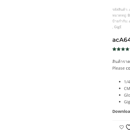
รหัสสินค้า:
หมวดหมู่:
B
ป้ายกำกับ:
,
GigE
acA6
ให้คะแน
233
4.6
จาก
สินค้ารา
5 คะแน
เต็มบน
Please
co
การให้
คะแนน
ของลูกค้
1/4
CM
Glo
Gi
Downloa