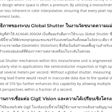
 design where space is often a premium. By utilizing a monochrom
on loss inherent in color interpolation, ensuring that every pixel rep
ment tasks.
ทธิภาพของระบบ Global Shutter ในงานวัดขนาดความแม่
ัญที่ทำให้ ACA640-300GM เป็นที่ยอมรับคือการใช้ระบบ Global Shutter ซึ่
ีนี้ช่วยให้พิกเซลทุกจุดบนเซนเซอร์รับแสงพร้อมกันทั้งหมดในจังหวะเดียว ทำให
นทางเรขาคณิต (Geometric Distortion) ซึ่งถือเป็นข้อกำหนดพื้นฐานสำห
ตำแหน่งหุ่นยนต์ที่ต้องการความคลาดเคลื่อนในระดับไมครอน
bal Shutter mechanism within this monochrome unit is engineered t
cularly vital in applications like semiconductor inspection or high-
at several meters per second. Without a global shutter, measuring 
ving lead frame would result in inaccurate data due to the spatial 
ate of 376 fps further enhances this capability by allowing multipl
t perspectives within a fraction of a second.
นการเชื่อมต่อ GigE Vision และความได้เปรียบเชิงโครง
ใช้อินเทอร์เฟซ GigE ในกล้องรุ่นนี้ช่วยให้ผู้ใช้งานสามารถเดินสายสัญญา