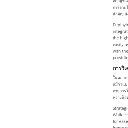
สัญญาณเพ
การจ่าย
สำคัญ ส
Deployi
integra
the hig
easily u
with th
providi
การวิเ
ในตลาดกล
แม้ว่าแบ
อายุการ
หว่างล็อ
Strategi
While c
for eas
frame r