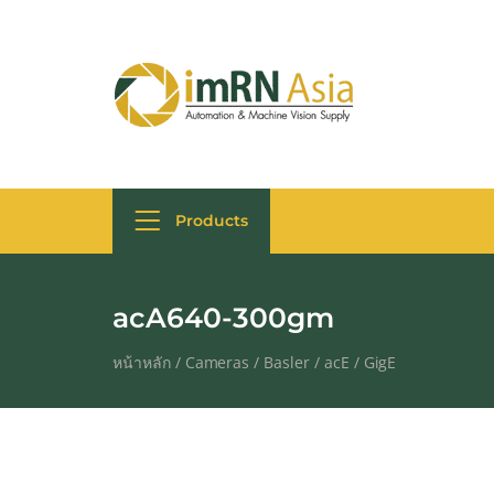
Products
acA640-300gm
หน้าหลัก
/
Cameras
/
Basler
/
acE
/
GigE