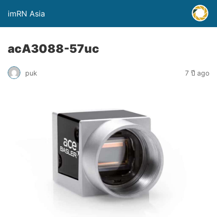
imRN Asia
acA3088-57uc
puk
7 ปี ago