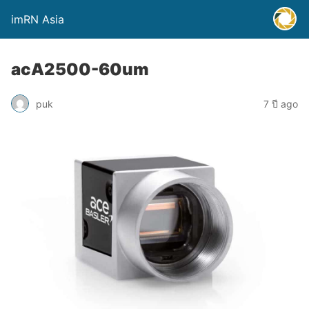
imRN Asia
acA2500-60um
puk
7 ปี ago