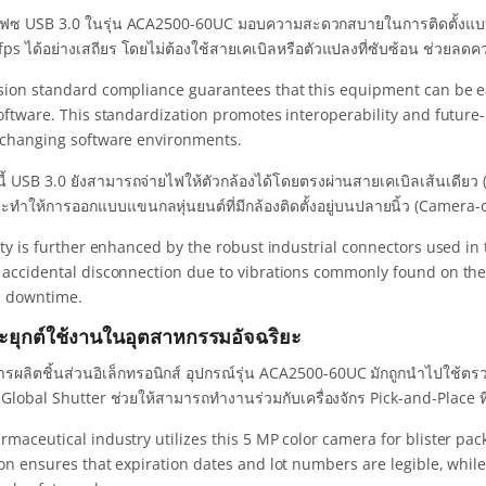
์เฟซ USB 3.0 ในรุ่น ACA2500-60UC มอบความสะดวกสบายในการติดตั้งแบ
fps ได้อย่างเสถียร โดยไม่ต้องใช้สายเคเบิลหรือตัวแปลงที่ซับซ้อน ช่วยลด
sion standard compliance guarantees that this equipment can be eas
software. This standardization promotes interoperability and futur
 changing software environments.
้ USB 3.0 ยังสามารถจ่ายไฟให้ตัวกล้องได้โดยตรงผ่านสายเคเบิลเส้นเดียว (
ะทำให้การออกแบบแขนกลหุ่นยนต์ที่มีกล้องติดตั้งอยู่บนปลายนิ้ว (Camera-o
ity is further enhanced by the robust industrial connectors used in 
 accidental disconnection due to vibrations commonly found on the 
 downtime.
ะยุกต์ใช้งานในอุตสาหกรรมอัจฉริยะ
รผลิตชิ้นส่วนอิเล็กทรอนิกส์ อุปกรณ์รุ่น ACA2500-60UC มักถูกนำไปใช้ต
Global Shutter ช่วยให้สามารถทำงานร่วมกับเครื่องจักร Pick-and-Place ที่
maceutical industry utilizes this 5 MP color camera for blister pack
on ensures that expiration dates and lot numbers are legible, while th