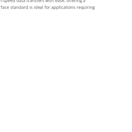
h-speed data transfers with ease, offering a
face standard is ideal for applications requiring