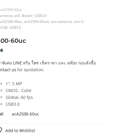
acA2500-60uc
ameras
,
acE
,
Basler
,
USB3.0
acA2500-60uc
,
acA2500-60um
,
ace cameras
,
ace U
,
e USB
,
USB3.0
500-60uc
น
คาพิเศษ
LINE
หรือ
โทร
เช็คราคา และ สต๊อก ก่อนสั่งซื้อ
น
ntact us
for quotation.
า
1″, 5 MP
CMOS , Color
Global, 60 fps
USB3.0
d:
acA2500-60uc
Add to Wishlist