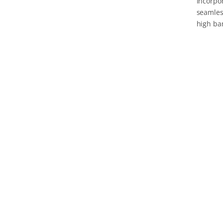
Incorpo
seamles
high ba