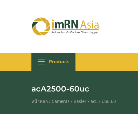
Products
acA2500-60uc
หน้าหลัก
/
Cameras
/
Basler
/
acE
/
USB3.0