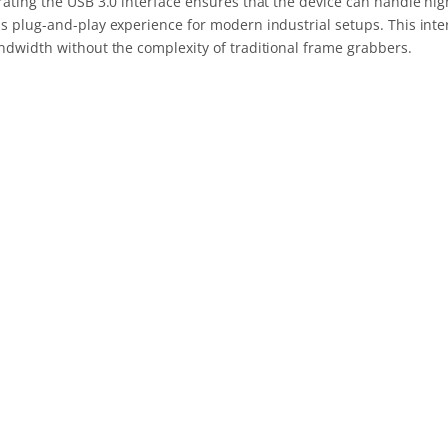
rating the USB 3.0 interface ensures that the device can handle hig
s plug-and-play experience for modern industrial setups. This inter
ndwidth without the complexity of traditional frame grabbers.