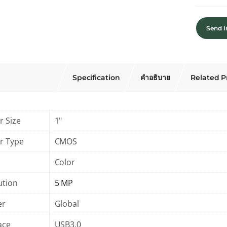
Send I
Specification
คำอธิบาย
Related P
r Size
1"
r Type
CMOS
Color
ution
5 MP
er
Global
ace
USB3.0