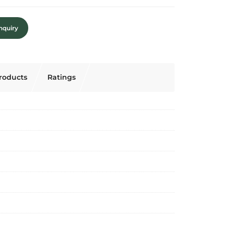
nquiry
roducts
Ratings