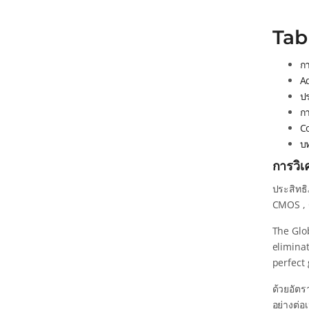
Tab
ก
A
ปร
ก
C
บ
การวิ
ประสิทธิ
CMOS , 
The Glob
eliminat
perfect 
ด้วยอัตร
อย่างต่