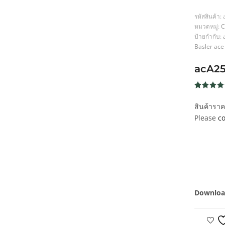
รหัสสินค้า:
หมวดหมู่:
C
ป้ายกำกับ:
Basler ac
acA2
ให้คะแน
233
4.6
จาก
สินค้ารา
5 คะแน
เต็มบน
Please
co
การให้
คะแนน
ของลูกค้
Downloa