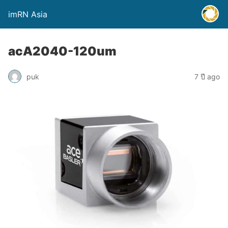
imRN Asia
acA2040-120um
puk
7 ปี ago