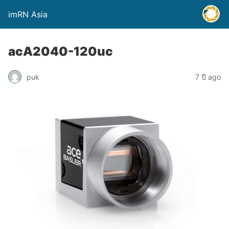
imRN Asia
acA2040-120uc
puk
7 ปี ago