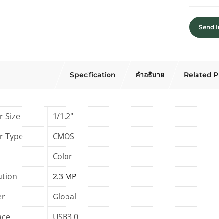
Send I
Specification
คำอธิบาย
Related P
r Size
1/1.2"
r Type
CMOS
Color
ution
2.3 MP
er
Global
ace
USB3.0