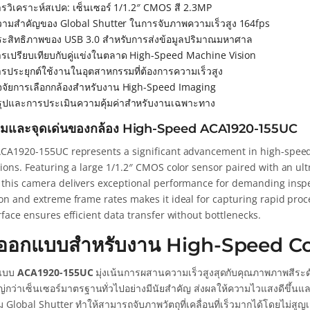
รวิเคราะห์สเปค: เซ็นเซอร์ 1/1.2″ CMOS สี 2.3MP
วามสำคัญของ Global Shutter ในการจับภาพความเร็วสูง 164fps
ระสิทธิภาพของ USB 3.0 สำหรับการส่งข้อมูลปริมาณมหาศาล
ารเปรียบเทียบกับคู่แข่งในตลาด High-Speed Machine Vision
รประยุกต์ใช้งานในอุตสาหกรรมที่ต้องการความเร็วสูง
ัจจัยการเลือกกล้องสำหรับงาน High-Speed Imaging
รุปและการประเมินความคุ้มค่าสำหรับงานเฉพาะทาง
มและจุดเด่นของกล้อง High-Speed ACA1920-155UC
ACA1920-155UC represents a significant advancement in high-speed 
ions. Featuring a large 1/1.2″ CMOS color sensor paired with an ult
 this camera delivers exceptional performance for demanding inspe
ion and extreme frame rates makes it ideal for capturing rapid proc
rface ensures efficient data transfer without bottlenecks.
ออกแบบสำหรับงาน High-Speed Co
แบบ
ACA1920-155UC
มุ่งเน้นการผสานความเร็วสูงสุดกับคุณภาพภาพสีระดับพ
หญ่กว่าเซ็นเซอร์มาตรฐานทั่วไปอย่างมีนัยสำคัญ ส่งผลให้ความไวแสงดีขึ้
ม Global Shutter ทำให้สามารถจับภาพวัตถุที่เคลื่อนที่เร็วมากได้โดยไม่สู