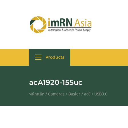
Products
acA1920-155uc
หน้าหลัก
/
Cameras
/
Basler
/
acE
/
USB3.0