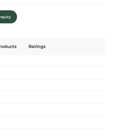
nquiry
roducts
Ratings