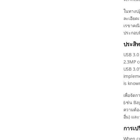
ในทางปฏิ
ละเอียดเ
เรขาคณิ
ประกอบที
ประสิ
USB 3.0
2.3MP c
USB 3.0
impleme
is know
เพื่อจั
(เช่น Ba
ความต้อง
อื่น) แล
การเป
When co