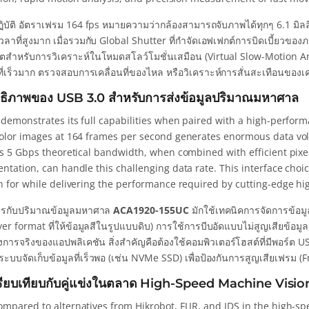
บัติ อัตราเฟรม 164 fps หมายความว่ากล้องสามารถจับภาพได้ทุกๆ 6.1 มิลล
วลาที่สูงมาก เมื่อรวมกับ Global Shutter ที่กำจัดเอฟเฟกต์การบิดเบี้ยวขอ
ตสำหรับการวิเคราะห์ในโหมดสโลว์โมชั่นเสมือน (Virtual Slow-Motion A
่เร็วมาก ตรวจสอบการเคลื่อนที่ของไหล หรือวิเคราะห์การสั่นสะเทือนของเครื
ทธิภาพของ USB 3.0 สำหรับการส่งข้อมูลปริมาณมหาศาล
 demonstrates its full capabilities when paired with a high-perfo
olor images at 164 frames per second generates enormous data vol
’s 5 Gbps theoretical bandwidth, when combined with efficient pixe
ntation, can handle this challenging data rate. This interface choi
n for while delivering the performance required by cutting-edge hi
ดการกับปริมาณข้อมูลมหาศาล
ACA1920-155UC
มักใช้เทคนิคการจัดการข้อม
yer format ที่ให้ข้อมูลสีในรูปแบบดิบ) การใช้การบีบอัดแบบไม่สูญเสียข้
การจริงของแอปพลิเคชัน สิ่งสำคัญคือต้องใช้คอมพิวเตอร์โฮสต์ที่มีพอร์ต 
ะระบบจัดเก็บข้อมูลที่เร็วพอ (เช่น NVMe SSD) เพื่อป้องกันการสูญเสียเฟรม 
รียบเทียบกับคู่แข่งในตลาด High-Speed Machine Visio
mpared to alternatives from Hikrobot, FLIR, and IDS in the high-