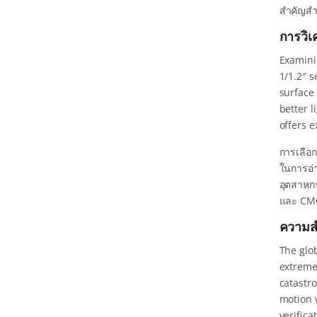
สำคัญสำห
การวิเ
Examini
1/1.2″ 
surface 
better l
offers 
การเลือ
ในการอ่
อุตสาหก
และ CMOS
ความส
The glo
extreme
catastro
motion w
verific