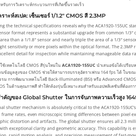
รับการวิเคราะห์กระบวนการที่เกิดขึ้นรวดเร็ว
คราะห์สเปค: เซ็นเซอร์ 1/1.2″ CMOS สี 2.3MP
ng the technical specifications reveals why the ACA1920-155UC sta
sensor format represents a substantial upgrade from common 1/3″ 
area than a 1/1.8″ sensor and nearly triple the area of a 1/3″ sensor
ight sensitivity or more pixels within the optical format. The 2.3MP 
excellent detail for inspection while maintaining manageable data 
กใช้เทคโนโลยี CMOS สีรุ่นใหม่ใน
ACA1920-155UC
นำเสนอข้อได้เปรียบ
านข้อมูลสูงของ CMOS ช่วยให้สามารถบรรลุอัตราเฟรม 164 fps ได้ ในขณะ
รรม การพัฒนาเทคโนโลยี Back-Illuminated (BSI) หรือ Advanced CMOS 
 ในด้านคุณภาพสี ทำให้กล้องรุ่นนี้เหมาะสมสำหรับแอปพลิเคชันที่ต้องการทั
ำคัญของ Global Shutter ในการจับภาพความเร็วสูง 164
bal shutter mechanism is absolutely critical to the ACA1920-155UC’
 frame rates, even microscopic timing differences between pixel ex
phic distortion and artifacts. The global shutter ensures all 2.3 mil
ith exceptional clarity and geometric accuracy. This capability is 
ation, rapid motion analysis, and precision measurement of fast-m