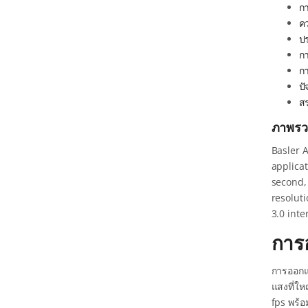
กา
ค
ป
ก
กา
ป
ส
ภาพรว
Basler 
applicat
second,
resolut
3.0 inte
การ
การออก
แสงที่ใ
fps พร้อ