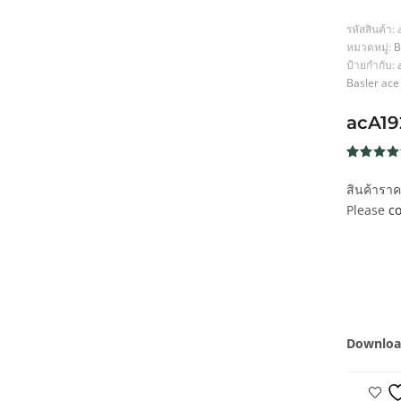
รหัสสินค้า:
หมวดหมู่:
B
ป้ายกำกับ:
Basler ac
acA19
ให้คะแน
188
4.7
จาก
สินค้ารา
5 คะแน
เต็มบน
Please
co
การให้
คะแนน
ของลูกค้
Downloa