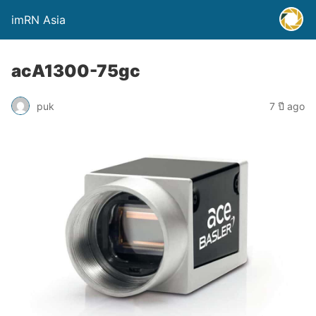
imRN Asia
acA1300-75gc
puk
7 ปี ago