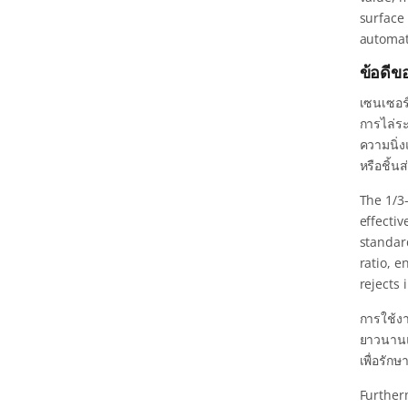
surface 
automat
ข้อดีข
เซนเซอร
การไล่ร
ความนิ่ง
หรือชิ้น
The 1/3
effectiv
standard
ratio, e
rejects
การใช้งา
ยาวนานแล
เพื่อรัก
Further