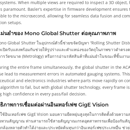
systems. When multiple views are required to inspect a 3D object, h
 is paramount. Basler’s expertise in firmware development ensures 
able to the microsecond, allowing for seamless data fusion and com
ion setups.
ม่นยำของ Mono Global Shutter ต่อคุณภาพภาพ
o Global Shutter ในอุปกรณ์ตัวนี้ช่วยขจัดปัญหา “Rolling Shutter Distortion”
ลเปิดรับแสงพร้อมกันช่วยให้รูปร่างและตำแหน่งของวัตถุในภาพขาวดำตรงตาม
ารวัดขนาด (Metrology) หรือการอ่านรหัสสินค้าที่แม่นยำในขณะที่ชิ้นงานกำ
uring the entire frame simultaneously, the global shutter in the A
se lead to measurement errors in automated gauging systems. This fe
eutical and electronics industries where parts move rapidly on conv
 algorithm to fail, but with global shutter technology, every frame i
 high confidence in every pass/fail decision.
ธิภาพการเชื่อมต่อผ่านอินเทอร์เฟซ GigE Vision
กใช้อินเทอร์เฟซ GigE Vision มอบความยืดหยุ่นสูงสุดในการติดตั้งด้วยค
ตัวทวนสัญญาณ ท่านสามารถใช้สายสัญญาณเกรดอุตสาหกรรมเพื่อป้องกันส
ยกล้องหลายตัวทำได้ง่ายและประหยัดต้นทุนกว่าอินเทอร์เฟซประเภทอื่น ช่วย