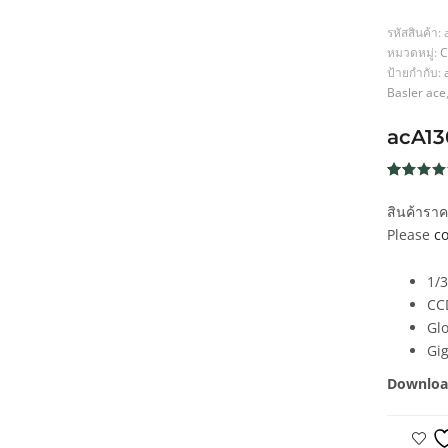
รหัสสินค้า:
หมวดหมู่:
C
ป้ายกำกับ:
Basler ace
acA1
ให้คะแน
203
4.6
จาก
สินค้ารา
5 คะแน
เต็มบน
Please
co
การให้
คะแนน
ของลูกค้
1/3
CC
Glo
Gi
Downloa