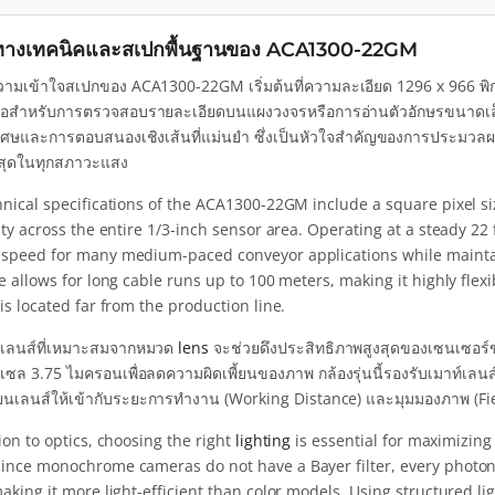
ลทางเทคนิคและสเปกพื้นฐานของ ACA1300-22GM
ามเข้าใจสเปกของ ACA1300-22GM เริ่มต้นที่ความละเอียด 1296 x 966 พิก
งพอสำหรับการตรวจสอบรายละเอียดบนแผงวงจรหรือการอ่านตัวอักษรขนาดเล
ิเศษและการตอบสนองเชิงเส้นที่แม่นยำ ซึ่งเป็นหัวใจสำคัญของการประมวลผล
ี่สุดในทุกสภาวะแสง
hnical specifications of the ACA1300-22GM include a square pixel si
ity across the entire 1/3-inch sensor area. Operating at a steady 2
speed for many medium-paced conveyor applications while maintain
e allows for long cable runs up to 100 meters, making it highly flex
is located far from the production line.
กเลนส์ที่เหมาะสมจากหมวด
lens
จะช่วยดึงประสิทธิภาพสูงสุดของเซนเซอร์ข
เซล 3.75 ไมครอนเพื่อลดความผิดเพี้ยนของภาพ กล้องรุ่นนี้รองรับเมาท์เ
่ยนเลนส์ให้เข้ากับระยะการทำงาน (Working Distance) และมุมมองภาพ (Field
ion to optics, choosing the right
lighting
is essential for maximizi
ince monochrome cameras do not have a Bayer filter, every photon 
aking it more light-efficient than color models. Using structured li