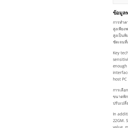
ข้อมู
การทำคว
สูงเพีย
สูงเป็นพ
ชัดเจนท
Key tec
sensitiv
enough 
interfac
host PC 
การเลือ
ขนาดพิก
ปรับเปลี
In addit
22GM. S
value, m