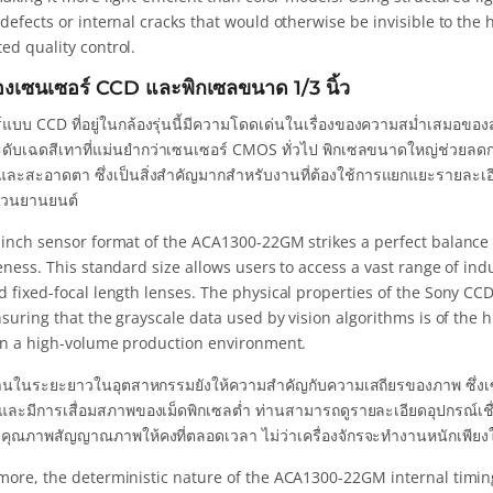
defects or internal cracks that would otherwise be invisible to the
ed quality control.
องเซนเซอร์ CCD และพิกเซลขนาด 1/3 นิ้ว
์แบบ CCD ที่อยู่ในกล้องรุ่นนี้มีความโดดเด่นในเรื่องของความสม่ำเสม
ะดับเฉดสีเทาที่แม่นยำกว่าเซนเซอร์ CMOS ทั่วไป พิกเซลขนาดใหญ่ช่วยล
และสะอาดตา ซึ่งเป็นสิ่งสำคัญมากสำหรับงานที่ต้องใช้การแยกแยะรายละเอีย
ส่วนยานยนต์
-inch sensor format of the ACA1300-22GM strikes a perfect balance 
eness. This standard size allows users to access a vast range of ind
 fixed-focal length lenses. The physical properties of the Sony CCD
nsuring that the grayscale data used by vision algorithms is of the h
 in a high-volume production environment.
นในระยะยาวในอุตสาหกรรมยังให้ความสำคัญกับความเสถียรของภาพ ซึ่งเซนเซอ
ะมีการเสื่อมสภาพของเม็ดพิกเซลต่ำ ท่านสามารถดูรายละเอียดอุปกรณ์เชื่อ
ษาคุณภาพสัญญาณภาพให้คงที่ตลอดเวลา ไม่ว่าเครื่องจักรจะทำงานหนักเพียง
more, the deterministic nature of the ACA1300-22GM internal timing 