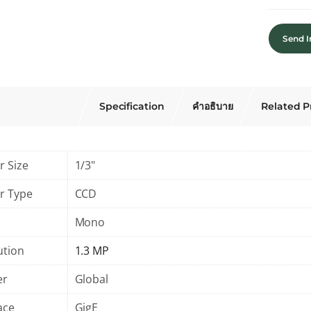
Send I
Specification
คำอธิบาย
Related P
r Size
1/3"
r Type
CCD
Mono
ution
1.3 MP
er
Global
ace
GigE