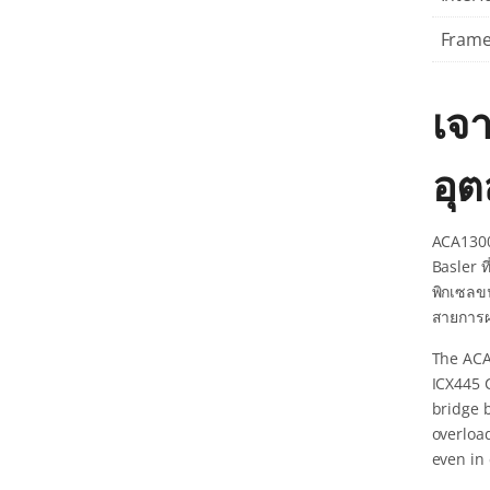
Frame
เจ
อุ
ACA1300
Basler ท
พิกเซลขน
สายการผล
The ACA
ICX445 C
bridge 
overloa
even in