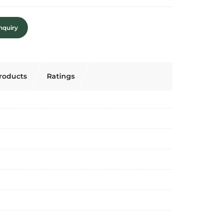
nquiry
roducts
Ratings