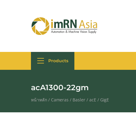
Products
acA1300-22gm
หน้าหลัก
/
Cameras
/
Basler
/
acE
/
GigE