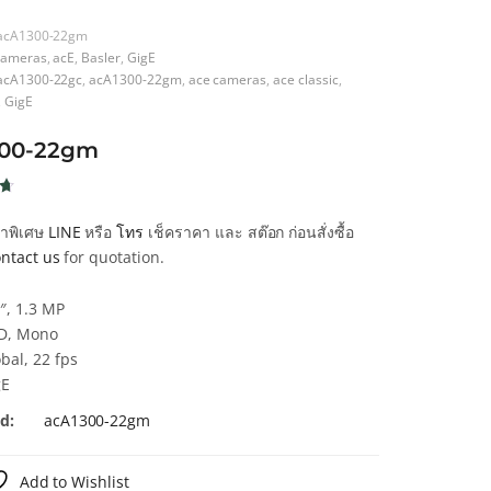
acA1300-22gm
ameras
,
acE
,
Basler
,
GigE
acA1300-22gc
,
acA1300-22gm
,
ace cameras
,
ace classic
,
,
GigE
300-22gm
น
คาพิเศษ
LINE
หรือ
โทร
เช็คราคา และ สต๊อก ก่อนสั่งซื้อ
น
ntact us
for quotation.
า
″, 1.3 MP
D, Mono
bal, 22 fps
gE
d:
acA1300-22gm
Add to Wishlist