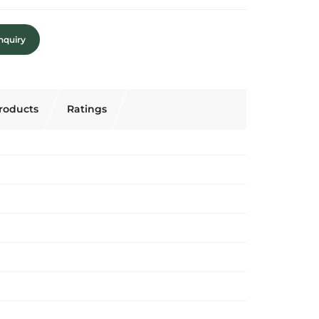
nquiry
roducts
Ratings