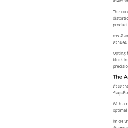
เกิดจากก
The cor
distorti
product
การเลือก
ความคมช
Opting f
block in
precisi
The A
ด้วยความ
ข้อมูลที
With a r
optimal
imRN ปร
สัญญาณใน