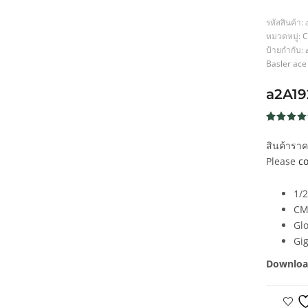
รหัสสินค้า:
หมวดหมู่:
C
ป้ายกำกับ:
Basler ace
a2A1
ให้คะแน
233
4.6
จาก
สินค้ารา
5 คะแน
เต็มบน
Please
co
การให้
คะแนน
ของลูกค้
1/2
CM
Glo
Gi
Downloa