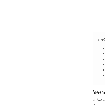
สารบ
วิเคร
หัวใจสำค