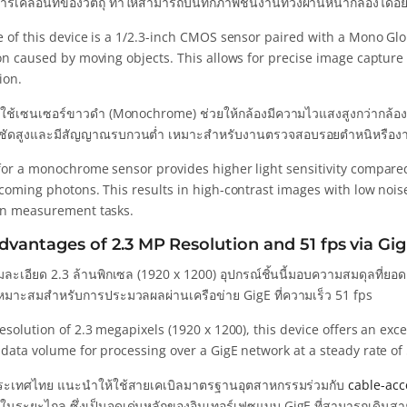
ารเคลื่อนที่ของวัตถุ ทำให้สามารถบันทึกภาพชิ้นงานที่วิ่งผ่านหน้ากล้องได้อ
e of this device is a 1/2.3-inch CMOS sensor paired with a Mono Gl
on caused by moving objects. This allows for precise image capture 
ion.
ใช้เซนเซอร์ขาวดำ (Monochrome) ช่วยให้กล้องมีความไวแสงสูงกว่ากล้องสี เน
ัดสูงและมีสัญญาณรบกวนต่ำ เหมาะสำหรับงานตรวจสอบรอยตำหนิหรืองานว
or a monochrome sensor provides higher light sensitivity compared t
coming photons. This results in high-contrast images with low noise
on measurement tasks.
dvantages of 2.3 MP Resolution and 51 fps via Gig
ละเอียด 2.3 ล้านพิกเซล (1920 x 1200) อุปกรณ์ชิ้นนี้มอบความสมดุลที่ยอ
่เหมาะสมสำหรับการประมวลผลผ่านเครือข่าย GigE ที่ความเร็ว 51 fps
esolution of 2.3 megapixels (1920 x 1200), this device offers an exce
 data volume for processing over a GigE network at a steady rate of
ะเทศไทย แนะนำให้ใช้สายเคเบิลมาตรฐานอุตสาหกรรมร่วมกับ
cable-acc
ระยะไกล ซึ่งเป็นจุดเด่นหลักของอินเทอร์เฟซแบบ GigE ที่สามารถเดินสายไ