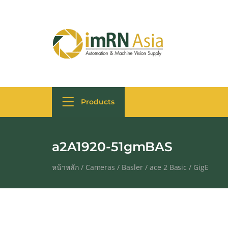
Products
a2A1920-51gmBAS
หน้าหลัก
/
Cameras
/
Basler
/
ace 2 Basic
/
GigE