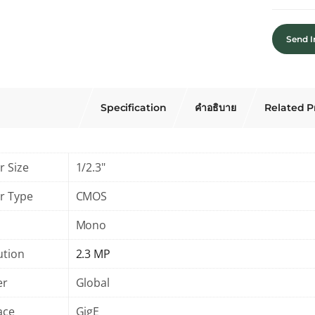
Send I
Specification
คำอธิบาย
Related P
r Size
1/2.3"
r Type
CMOS
Mono
ution
2.3 MP
er
Global
ace
GigE