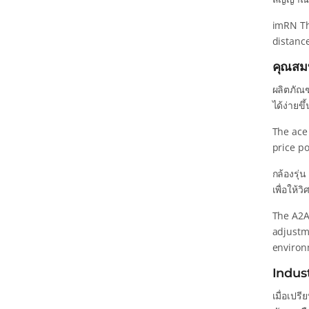
imRN Th
distance
คุณสม
ผลิตภัณฑ
ได้ง่ายข
The ace 
price po
กล้องรุ
เพื่อให
The A2A
adjustme
environ
Indus
เมื่อเปร