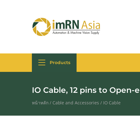
Products
IO Cable, 12 pins to Open-
หน้าหลัก
/
Cable and Accessories
/
IO Cable