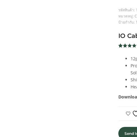
รหัสสินค้า:
หมวดหมู่:
C
ป้ายกำกับ:
IO Ca
ให้คะแน
117
4.8
จาก
12
คะแนน
เต็มบน
Pr
การให้
So
คะแนน
ของลูกค้
Sh
He
Downloa
Send I