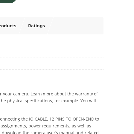
roducts
Ratings
r your camera. Learn more about the warranty of
the physical specifications, for example. You will
 connecting the IO CABLE, 12 PINS TO OPEN-END to
n assignments, power requirements, as well as
n download the camera user’s manual and related