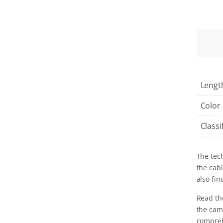
Lengt
Color
Classi
The tech
the cabl
also fi
Read th
the cam
compreh