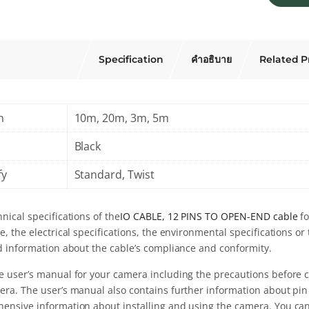
Specification
คำอธิบาย
Related P
h
10m, 20m, 3m, 5m
Black
fy
Standard, Twist
nical specifications of the
IO CABLE, 12 PINS TO OPEN-END cable
fo
e, the electrical specifications, the environmental specifications or 
nd information about the cable’s compliance and conformity.
e user’s manual for your camera including the precautions before
era. The user’s manual also contains further information about pi
ensive information about installing and using the camera. You ca