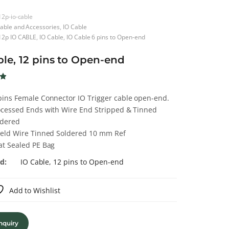
12p-io-cable
able and Accessories
,
IO Cable
12p IO CABLE
,
IO Cable
,
IO Cable 6 pins to Open-end
ble, 12 pins to Open-end
น
 5
pins Female Connector IO Trigger cable open-end.
ocessed Ends with Wire End Stripped & Tinned
ldered
า
ield Wire Tinned Soldered 10 mm Ref
at Sealed PE Bag
d:
IO Cable, 12 pins to Open-end
Add to Wishlist
nquiry