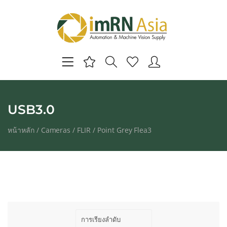
USB3.0
หน้าหลัก
/
Cameras
/
FLIR
/
Point Grey Flea3