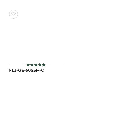
FL3-GE-50S5M-C
ให้คะแนน
5
ตั้งแต่ 1-5
คะแนน