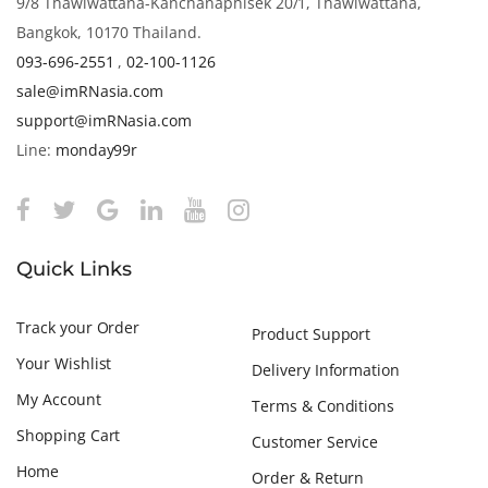
9/8 Thawiwattana-Kanchanaphisek 20/1, Thawiwattana,
Bangkok, 10170 Thailand.
093-696-2551
,
02-100-1126
sale@imRNasia.com
support@imRNasia.com
Line:
monday99r
Quick Links
Track your Order
Product Support
Your Wishlist
Delivery Information
My Account
Terms & Conditions
Shopping Cart
Customer Service
Home
Order & Return