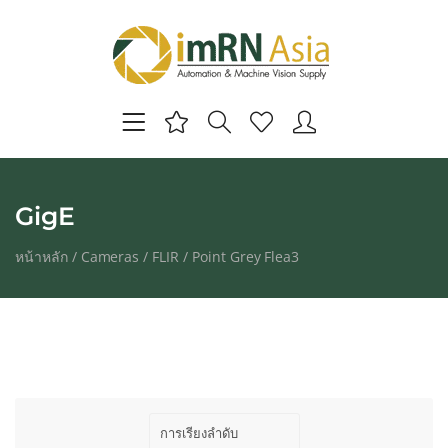
GigE
หน้าหลัก
/
Cameras
/
FLIR
/
Point Grey Flea3