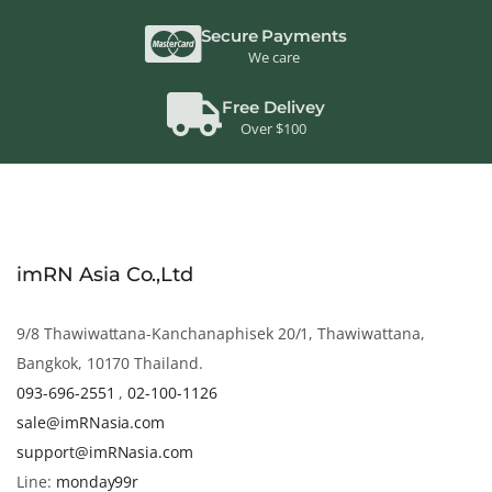
Secure Payments
We care
Free Delivey
Over $100
imRN Asia Co.,Ltd
9/8 Thawiwattana-Kanchanaphisek 20/1, Thawiwattana,
Bangkok, 10170 Thailand.
093-696-2551
,
02-100-1126
sale@imRNasia.com
support@imRNasia.com
Line:
monday99r