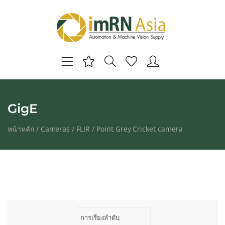
GigE
หน้าหลัก
/
Cameras
/
FLIR
/
Point Grey Cricket camera